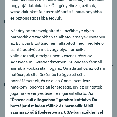
egyértelműen felismerhető a képernyőolvasót
hogy ajánlatainkat az Ön igényeihez igazítsuk,
használók számára.
weboldalunkat felhasználóbaráttá, hatékonyabbá
és biztonságosabbá tegyük.
Használhatóság
Ami már jól működik: a navigációs elemek és az oldal
Néhány partnerszolgáltatónk székhelye olyan
fő funkciói már most is kezelhetők a billentyűzet
harmadik országokban található, amelyek esetében
segítségével. Az interaktív elemek általában
az Európai Bizottság nem állapított meg megfelelő
megbízhatóan reagálnak a felhasználói bevitelre.
szintű adatvédelmet, vagy olyan amerikai
Mit lehetne javítani: a billentyűzet használatával
vállalatoknál, amelyek nem vesznek részt az
történő navigáció bizonyos területeken, például az
Adatvédelmi Keretrendszerben. Különösen fennáll
ikonok és űrlapok esetében korlátozott. Hiányoznak az
annak a kockázata, hogy az Ön adataihoz az ottani
ún. skip linkek is.
hatóságok ellenőrzési és felügyeleti céllal
hozzáférhetnek, és ez ellen Önnek nem lesz
Érthetőség
hatékony jogorvoslati lehetősége, így az érintettek
Ami már most is jól működik: a weboldal nyelvezete
jogainak érvényesítése nem garantálható.
Az
többnyire világos és tényszerű. A nyelvhasználat
"Összes süti elfogadása " gombra kattintva Ön
egységes. A látogatók könnyen eligazodnak, még
hozzájárul minden tőlünk és harmadik féltől
előzetes ismeretek nélkül is.
származó süti (beleértve az USA-ban székhellyel
Mit lehetne javítani: nyomtatványaink egyes részei