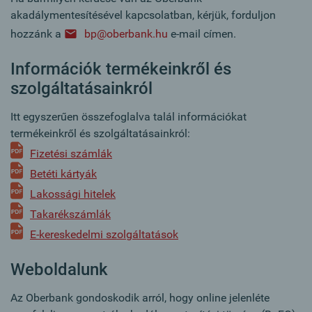
akadálymentesítésével kapcsolatban, kérjük, forduljon
hozzánk a
bp@oberbank.hu
e-mail címen.
Információk termékeinkről és
szolgáltatásainkról
Itt egyszerűen összefoglalva talál információkat
termékeinkről és szolgáltatásainkról:
Fizetési számlák
Betéti kártyák
Lakossági hitelek
Takarékszámlák
E-kereskedelmi szolgáltatások
Weboldalunk
Az Oberbank gondoskodik arról, hogy online jelenléte