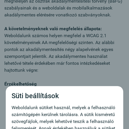
megfeleljen az osztrák akadálymentesítési törvény (BaFG)
szabályainak és a weboldalak és mobilalkalmazások
akadálymentes elérésére vonatkozó szabványoknak.
A követelményeknek való megfelelés állapota:
Weboldalunk számos helyen megfelel a WCAG 2.1
követelményeinek AA megfelelőségi szinten. Az alábbi
pontok az akadálymentesítés négy alapelvének egyes
szempontjait jelentik. Az akadálymentes használat
lehetővé tétele érdekében már fontos intézkedéseket
hajtottunk végre:
Érzékelhetőség
Ami már jól működik: weboldalunkon főként nagy
Süti beállítások
kontrasztú színeket használunk, és alkalmazkodunk a
különböző képernyőméretekhez. A vizuális tartalmak
Weboldalunk sütiket használ, melyek a felhasználó
többnyire alternatív szövegekkel vannak ellátva.
számítógépén kerülnek tárolásra. A sütik kisméretű
Mi az, ami még javításra vár: néhány tartalom, pl.
szövegfájlok, melyek lehetővé teszik a felhasználó
grafikus szimbólumok és táblázatok, nem
felismerését. Annak érdekében használjuk a sütiket,