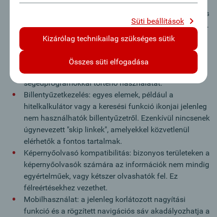
képernyőolvasók használói számára. Például egyes
címsorok nincsenek logikusan elrendezve, és bizonyos
Süti beállítások
elemek többször vagy helytelenül vannak felcímkézve.
Formanyomtatványok: egyes nyomtatványok mezői
Kizárólag technikailag szükséges sütik
nem megfelelően vannak felcímkézve, vagy nincs
megfeleltetés a beviteli mező és a leírás között. Ez
Összes süti elfogadása
megnehezítheti a nyomtatványok egér nélküli vagy
segédprogramokkal történő használatát.
Billentyűzetkezelés: egyes elemek, például a
hitelkalkulátor vagy a keresési funkció ikonjai jelenleg
nem használhatók billentyűzetről. Ezenkívül nincsenek
úgynevezett "skip linkek", amelyekkel közvetlenül
elérhetők a fontos tartalmak.
Képernyőolvasó kompatibilitás: bizonyos területeken a
képernyőolvasók számára az információk nem mindig
egyértelműek, vagy kétszer olvashatók fel. Ez
félreértésekhez vezethet.
Mobilhasználat: a jelenleg korlátozott nagyítási
funkció és a rögzített navigációs sáv akadályozhatja a