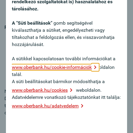
rendelkező szolgáltatókat is) használatához és
nem megfelelően vannak felcímkézve, vagy
tárolásához.
helytelenül jelennek meg a képernyőolvasó felületen.
A "Süti beállítások"
gomb segítségével
Robusztusság
kiválaszthatja a sütiket, engedélyezheti vagy
Ami már most is jól működik: a weboldal modern
tiltakozhat a feldolgozás ellen, és visszavonhatja
technológián alapul, és technikailag rendszeresen
hozzájárulását.
frissül. A HTML-kód nagyrészt érvényes, ami a
jövőbeni akadálymentes fejlesztés alapját képezi.
A sütikkel kapcsolatosan további információkat a
Mit lehet még javítani: az ARIA-szerepek helyenként
www.oberbank.hu/cookie-információk
oldalon
hiányoznak, vagy problémák vannak a
talál.
képernyőolvasókkal, különösen az űrlapoknál.
A süti beállításokat bármikor módosíthatja a
www.oberbank.hu/cookies
weboldalon.
Nem akadálymentesen hozzáférhető tartalmak
Adatvédelemre vonatkozó tájékoztatónkat itt találja:
Dolgozunk azon, hogy honlapunkat akadálymentessé
tegyük. A legutóbbi felülvizsgálat során találtunk néhány
www.oberbank.hu/adatvedelem
olyan területet, amin még javíthatunk:
Szerkezet és tájolás: egyes oldalakon a tartalom
szerkezete nem mindig egyértelműen felismerhető a