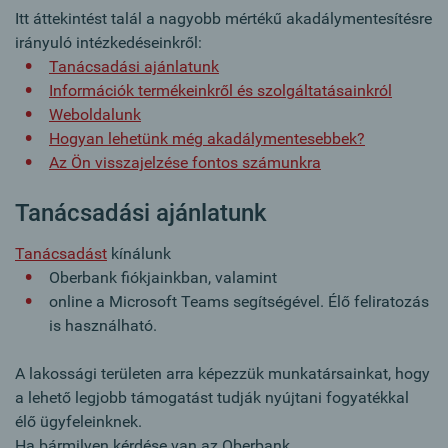
Itt áttekintést talál a nagyobb mértékű akadálymentesítésre
irányuló intézkedéseinkről:
Tanácsadási ajánlatunk
Információk termékeinkről és szolgáltatásainkról
Weboldalunk
Hogyan lehetünk még akadálymentesebbek?
Az Ön visszajelzése fontos számunkra
Tanácsadási ajánlatunk
Tanácsadást
kínálunk
Oberbank fiókjainkban, valamint
online a Microsoft Teams segítségével. Élő feliratozás
is használható.
A lakossági területen arra képezzük munkatársainkat, hogy
a lehető legjobb támogatást tudják nyújtani fogyatékkal
élő ügyfeleinknek.
Ha bármilyen kérdése van az Oberbank