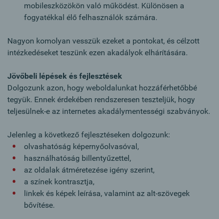
mobileszközökön való működést. Különösen a
fogyatékkal élő felhasználók számára.
Nagyon komolyan vesszük ezeket a pontokat, és célzott
intézkedéseket teszünk ezen akadályok elhárítására.
Jövőbeli lépések és fejlesztések
Dolgozunk azon, hogy weboldalunkat hozzáférhetőbbé
tegyük. Ennek érdekében rendszeresen teszteljük, hogy
teljesülnek-e az internetes akadálymentességi szabványok.
Jelenleg a következő fejlesztéseken dolgozunk:
olvashatóság képernyőolvasóval,
használhatóság billentyűzettel,
az oldalak átméretezése igény szerint,
a színek kontrasztja,
linkek és képek leírása, valamint az alt-szövegek
bővítése.