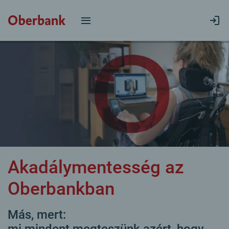
Akadálymentesség az
Oberbankban
Más, mert:
mi mindent megteszünk azért, hogy