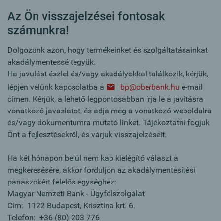
Az Ön visszajelzései fontosak
számunkra!
Dolgozunk azon, hogy termékeinket és szolgáltatásainkat
akadálymentessé tegyük.
Ha javulást észlel és/vagy akadályokkal találkozik, kérjük,
lépjen velünk kapcsolatba a
bp@oberbank.hu
e-mail
címen. Kérjük, a lehető legpontosabban írja le a javításra
vonatkozó javaslatot, és adja meg a vonatkozó weboldalra
és/vagy dokumentumra mutató linket. Tájékoztatni fogjuk
Önt a fejlesztésekről, és várjuk visszajelzéseit.
Ha két hónapon belül nem kap kielégítő választ a
megkeresésére, akkor forduljon az akadálymentesítési
panaszokért felelős egységhez:
Magyar Nemzeti Bank - Ügyfélszolgálat
Cím: 1122 Budapest, Krisztina krt. 6.
Telefon: +36 (80) 203 776