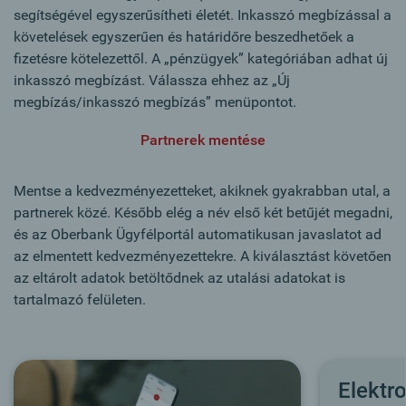
segítségével egyszerűsítheti életét. Inkasszó megbízással a
követelések egyszerűen és határidőre beszedhetőek a
fizetésre kötelezettől. A „pénzügyek” kategóriában adhat új
inkasszó megbízást. Válassza ehhez az „Új
megbízás/inkasszó megbízás” menüpontot.
Partnerek mentése
Mentse a kedvezményezetteket, akiknek gyakrabban utal, a
partnerek közé. Később elég a név első két betűjét megadni,
és az Oberbank Ügyfélportál automatikusan javaslatot ad
az elmentett kedvezményezettekre. A kiválasztást követően
az eltárolt adatok betöltődnek az utalási adatokat is
tartalmazó felületen.
Elektr