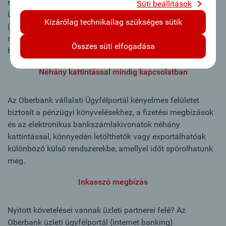
megosztani a munkatársaival? Az Oberbank vállalati
Süti beállítások
Ügyfélportálon meghatározhatja, hogy mely számlákat
Kizárólag technikailag szükséges sütik
(részesedések, leányvállalatok, privát pénzügyek) mely
munkatársak láthatnak. Néhány kattintással válthat a
Összes süti elfogadása
hozzáférések között.
Néhány kattintással mindig kapcsolatban
Az Oberbank vállalati Ügyfélportál kényelmes felületet
biztosít a pénzügyi könyvelésekhez, a fizetési megbízások
és az elektronikus bankszámlakivonatok néhány
kattintással, könnyedén letölthetők vagy exportálhatóak
különböző külső rendszerekbe, amellyel időt spórolhatunk
meg.
Inkasszó megbízás
Nyitott követelései vannak üzleti partnerei felé? Az
Oberbank üzleti ügyfélportál (internet banking)