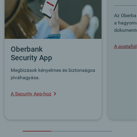
Az Oberban
a hagyomá
dokumentu
A postafi
Oberbank
Security App
Megbízások kényelmes és biztonságos
jóváhagyása.
A Security App-hoz