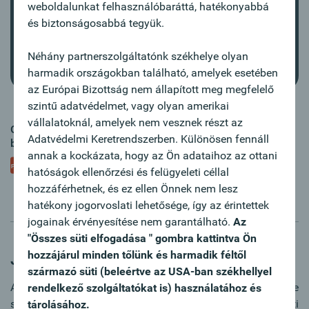
weboldalunkat felhasználóbaráttá, hatékonyabbá
Accept media cookies
és biztonságosabbá tegyük.
Néhány partnerszolgáltatónk székhelye olyan
harmadik országokban található, amelyek esetében
az Európai Bizottság nem állapított meg megfelelő
szintű adatvédelmet, vagy olyan amerikai
vállalatoknál, amelyek nem vesznek részt az
Oberbank Üzleti Ügyfélportál - Megbízási állomány
Adatvédelmi Keretrendszerben. Különösen fennáll
betöltése
annak a kockázata, hogy az Ön adataihoz az ottani
Útmutató
hatóságok ellenőrzési és felügyeleti céllal
hozzáférhetnek, és ez ellen Önnek nem lesz
hatékony jogorvoslati lehetősége, így az érintettek
jogainak érvényesítése nem garantálható.
Az
"Összes süti elfogadása " gombra kattintva Ön
hozzájárul minden tőlünk és harmadik féltől
Jellemzők
származó süti (beleértve az USA-ban székhellyel
Az Oberbank vállalati Ügyfélportál azt nyújtja Önnek, amire
rendelkező szolgáltatókat is) használatához és
szüksége van, de még annál többet is: az alapvető vállalati
tárolásához.