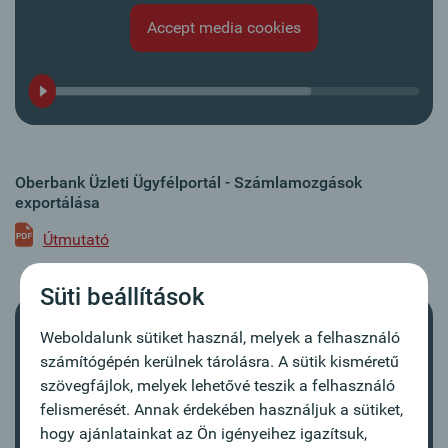
Accept media cookies
Oberbank Üzleti Ügyfélportál - Számlamozgások
exportálása
Útmutató
Süti beállítások
Weboldalunk sütiket használ, melyek a felhasználó
számítógépén kerülnek tárolásra. A sütik kisméretű
szövegfájlok, melyek lehetővé teszik a felhasználó
You do not see a video? This is because you
felismerését. Annak érdekében használjuk a sütiket,
have not accepted the media cookies.
hogy ajánlatainkat az Ön igényeihez igazítsuk,