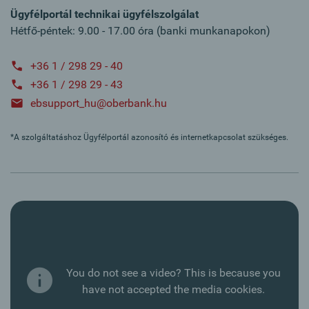
Ügyfélportál technikai ügyfélszolgálat
Hétfő-péntek: 9.00 - 17.00 óra (banki munkanapokon)
+36 1 / 298 29 - 40
+36 1 / 298 29 - 43
ebsupport_hu@oberbank.hu
*A szolgáltatáshoz Ügyfélportál azonosító és internetkapcsolat szükséges.
You do not see a video? This is because you
have not accepted the media cookies.