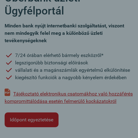
Ügyfélportál
Minden bank nyújt internetbanki szolgáltatást, viszont
nem mindegyik felel meg a különböző üzleti
tevékenységeknek
7/24 órában elérhető bármely eszközről*
legszigorúbb biztonsági előírások
vállalati és a magánszámlák egyértelmű elkülönítése
kiegészító funkciók a nagyobb kényelem érdekében
Tájékoztató elektronikus csatornákhoz való hozzáférés
kompromittálódása esetén felmerülő kockázatokról
Időpont egyeztetése