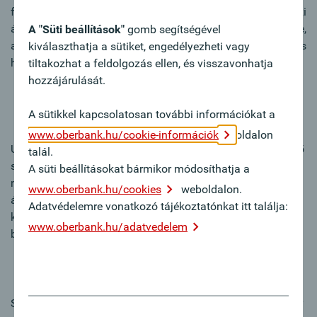
funkciók mellett, mint például a belföldi és nemzetközi
átutalások, számos hasznos funkció áll rendelkezésre,
A "Süti beállítások"
gomb segítségével
amelyek a napi üzleti tevékenységet kényelmesebbé és
kiválaszthatja a sütiket, engedélyezheti vagy
hatékonyabbá teszik.
tiltakozhat a feldolgozás ellen, és visszavonhatja
hozzájárulását.
Intuitív és egyszerű kezelhetőség
A sütikkel kapcsolatosan további információkat a
www.oberbank.hu/cookie-információk
oldalon
Utaljon „Drag&Drop” módszerrel. Ehhez húzza a terhelendő
talál.
számlaszámot a másikra. Ezután automatikusan
A süti beállításokat bármikor módosíthatja a
megnyílik a tranzakciós felület, ahol megadhatja az
www.oberbank.hu/cookies
weboldalon.
átutalás adatait. A rendszer által ismert adatok, például a
Adatvédelemre vonatkozó tájékoztatónkat itt találja:
kedvezményezett IBAN számlaszáma, automatikusan
www.oberbank.hu/adatvedelem
betöltődnek.
Üzleti és privát szétválasztása
Szétválasztaná a vállalati és lakossági hozzáféréseit, vagy