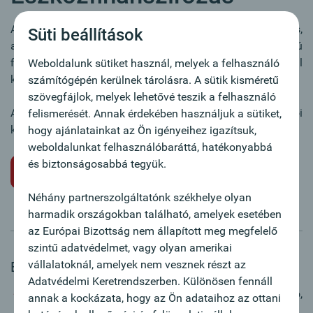
A forgóeszköz finanszírozás a folyamatos üzemi termelés,
Süti beállítások
az áruforgalom, a raktármozgások rövidtávú
finanszírozására szolgál, és lehetővé teszi a szállítói által
Weboldalunk sütiket használ, melyek a felhasználó
kínált árengedmények kihasználását is.
számítógépén kerülnek tárolásra. A sütik kisméretű
szövegfájlok, melyek lehetővé teszik a felhasználó
A forgóeszköz finanszírozás igénybe vehető a vevői
felismerését. Annak érdekében használjuk a sütiket,
követelések előfinanszírozására is.
hogy ajánlatainkat az Ön igényeihez igazítsuk,
weboldalunkat felhasználóbaráttá, hatékonyabbá
és biztonságosabbá tegyük.
Időpont egyeztetése
Néhány partnerszolgáltatónk székhelye olyan
harmadik országokban található, amelyek esetében
az Európai Bizottság nem állapított meg megfelelő
szintű adatvédelmet, vagy olyan amerikai
vállalatoknál, amelyek nem vesznek részt az
Előnyök:
Adatvédelmi Keretrendszerben. Különösen fennáll
A hitelösszeg és a futamidő szabadon választható,
annak a kockázata, hogy az Ön adataihoz az ottani
lehetővé téve a rugalmas felhasználást.