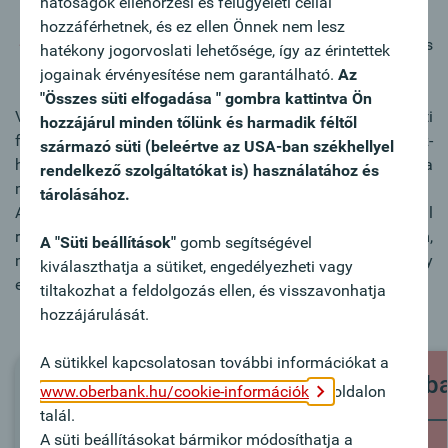
hatóságok ellenőrzési és felügyeleti céllal
hozzáférhetnek, és ez ellen Önnek nem lesz
A szerződéses hitelkeret biztosítja a szükséges
hatékony jogorvoslati lehetősége, így az érintettek
mozgásteret likviditás-managementje számára.
jogainak érvényesítése nem garantálható.
Az
"Összes süti elfogadása " gombra kattintva Ön
Válassza az Oberbank által kínált kedvező vállalati
hozzájárul minden tőlünk és harmadik féltől
forgóeszköz hitelek egyikét. Amennyiben forgóeszköz-
származó süti (beleértve az USA-ban székhellyel
hitelkeretét vállalkozása ígényeinek megfelelően választja
rendelkező szolgáltatókat is) használatához és
meg, jelentős kamatelőnyhöz juthat.
tárolásához.
Az Oberbankban elérhető az Eximbank által
refinanszírozott, Versenyképességet javító hitelprogram,
A "Süti beállítások"
gomb segítségével
mely kedvező kamatozást tesz lehetővé, forintban vagy
kiválaszthatja a sütiket, engedélyezheti vagy
euróban.
tiltakozhat a feldolgozás ellen, és visszavonhatja
hozzájárulását.
A sütikkel kapcsolatosan további információkat a
Letöltések
Oberba
www.oberbank.hu/cookie-információk
oldalon
talál.
A süti beállításokat bármikor módosíthatja a