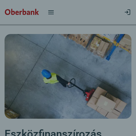
Eszközfinanszírozás