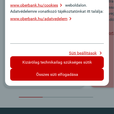
Az Európai Befektetési Bank KKV-knak
Intézze tr
www.oberbank.hu/cookies
weboldalon.
és Mid Cap vállalkozásoknak nyújtott
kattintássa
Adatvédelemre vonatkozó tájékoztatónkat itt találja:
hitelei.
helyen, ve
www.oberbank.hu/adatvedelem
tanácsadó
További információ
Ügyfélport
Süti beállítások
Kizárólag technikailag szükséges sütik
Összes süti elfogadása