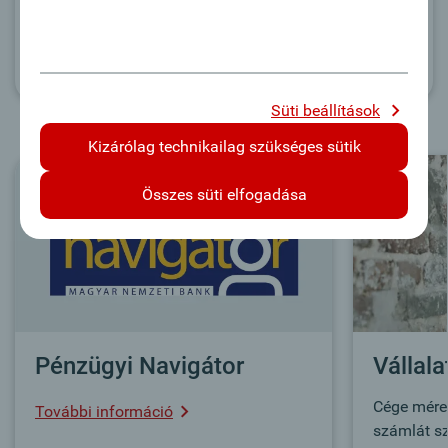
Süti beállítások
Kizárólag technikailag szükséges sütik
Összes süti elfogadása
Pénzügyi Navigátor
Vállala
Cége méret
További információ
számlát sz