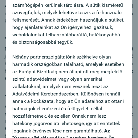
számítógépén kerülnek tárolásra. A sütik kisméretű
Akár 10 éves futamidőre veheti igénybe Eximbank által
szövegfájlok, melyek lehetővé teszik a felhasználó
refinanszírozott, így a futamidő alatt igen kedvező, fix
felismerését. Annak érdekében használjuk a sütiket,
kamattal rendelkező EUR vagy HUF hitelünket.
hogy ajánlatainkat az Ön igényeihez igazítsuk,
weboldalunkat felhasználóbaráttá, hatékonyabbá
Jövő exportőrei Alhitelprogram
és biztonságosabbá tegyük.
Magyarországi vállalkozások belföldi, versenyképességet
javító, jövőbeni exportőr céggé válást elősegítő
Néhány partnerszolgáltatónk székhelye olyan
beruházásaihoz, is biztosítunk kedvező, fix kamatozású
harmadik országokban található, amelyek esetében
hitelkonstrukciókat HUF és EUR devizanemben, az
az Európai Bizottság nem állapított meg megfelelő
Eximbank refinanszírozása mellett.
szintű adatvédelmet, vagy olyan amerikai
vállalatoknál, amelyek nem vesznek részt az
Jövő exportőrei beruházási hitelek
Adatvédelmi Keretrendszerben. Különösen fennáll
annak a kockázata, hogy az Ön adataihoz az ottani
Akár
10 éves futamidőre
, KKV vagy nagyvállalati ügyfelek
hatóságok ellenőrzési és felügyeleti céllal
részére, tetszőleges törlesztéssel, belföldi beruházásokhoz
hozzáférhetnek, és ez ellen Önnek nem lesz
nyújtunk hiteleket, a nettó beruházási költségek 85%-ig.
hatékony jogorvoslati lehetősége, így az érintettek
Energiahatékonysági vagy megújuló energia
jogainak érvényesítése nem garantálható.
Az
beruházásokra a zöld beruházási hitel is igényelhető, még