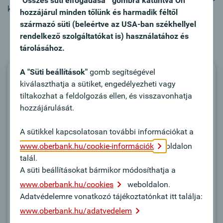
"Összes süti elfogadása " gombra kattintva Ön
kedvezőbb kamatfeltételekkel.
hozzájárul minden tőlünk és harmadik féltől
származó süti (beleértve az USA-ban székhellyel
rendelkező szolgáltatókat is) használatához és
tárolásához.
A "Süti beállítások"
gomb segítségével
Továbbvezető linkek
kiválaszthatja a sütiket, engedélyezheti vagy
tiltakozhat a feldolgozás ellen, és visszavonhatja
A Magyar Export-Import Bank Zrt. (Eximbank)
hozzájárulását.
A sütikkel kapcsolatosan további információkat a
www.oberbank.hu/cookie-információk
oldalon
talál.
A süti beállításokat bármikor módosíthatja a
www.oberbank.hu/cookies
weboldalon.
Adatvédelemre vonatkozó tájékoztatónkat itt találja:
www.oberbank.hu/adatvedelem