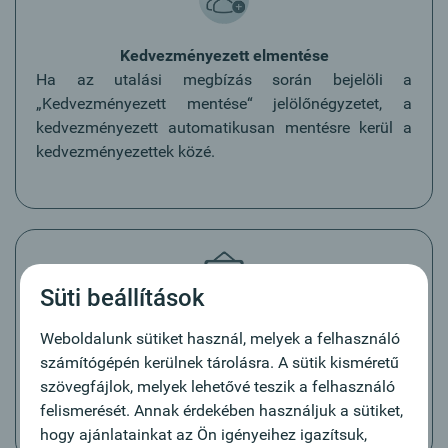
Kedvezményezett elmentése
Ha az utalási megbízás során bejelöli a
„Kedvezményezett mentése“ jelölőnégyzetet, a
kedvezményezett automatikusan mentésre kerül a
kedvezményezettek közé.
Süti beállítások
Elektronikus postafiók
Weboldalunk sütiket használ, melyek a felhasználó
A szokványos papíralapú dokumentumok modern
számítógépén kerülnek tárolásra. A sütik kisméretű
alternatívája. A kézbesítés nem csupán gyorsabb, de
szövegfájlok, melyek lehetővé teszik a felhasználó
környezetkímélőbb is egyben.
felismerését. Annak érdekében használjuk a sütiket,
hogy ajánlatainkat az Ön igényeihez igazítsuk,