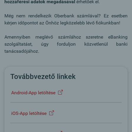
hozzáférési adatok megadásával
érhetőek el.
Még nem rendelkezik Oberbank számlával? Ez esetben
kérjen időpontot az Önhöz legközelebb lévő fiókunkban!
Amennyiben meglévő számlához szeretne eBanking
szolgáltatást, úgy forduljon közvetlenül banki
tanácsadójához.
Továbbvezető linkek
Android-App letöltése
iOS-App letöltése