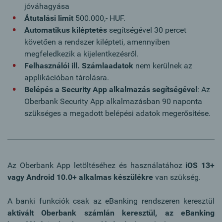
jóváhagyása
Átutalási limit
500.000,- HUF.
Automatikus kiléptetés
segítségével 30 percet
követően a rendszer kilépteti, amennyiben
megfeledkezik a kijelentkezésről.
Felhasználói ill. Számlaadatok
nem kerülnek az
applikációban tárolásra.
Belépés a Security App alkalmazás segítségével
: Az
Oberbank Security App alkalmazásban 90 naponta
szükséges a megadott belépési adatok megerősítése.
Az Oberbank App letöltéséhez és használatához
iOS 13+
vagy Android 10.0+ alkalmas készülékre
van szükség.
A banki funkciók csak az eBanking rendszeren keresztül
aktivált Oberbank számlán keresztül, az eBanking