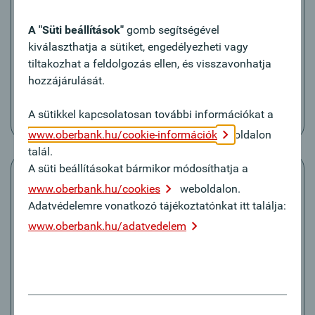
Rendszeres átutalások
Már néhány kattintással készíthet új rendszeres
A "Süti beállítások"
gomb segítségével
átutalásokat, feldolgozhatja meglévő átutalásait
kiválaszthatja a sütiket, engedélyezheti vagy
vagy törölheti őket.
tiltakozhat a feldolgozás ellen, és visszavonhatja
hozzájárulását.
Útmutató
A sütikkel kapcsolatosan további információkat a
www.oberbank.hu/cookie-információk
oldalon
talál.
A süti beállításokat bármikor módosíthatja a
www.oberbank.hu/cookies
weboldalon.
Adatvédelemre vonatkozó tájékoztatónkat itt találja:
www.oberbank.hu/adatvedelem
Qvik fizetés
QR kóddal, NFC-vel vagy Deeplinkkel kezdeményezett
azonnali átutalási megbízás.
Útmutató