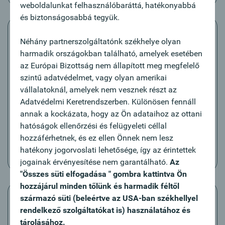
weboldalunkat felhasználóbaráttá, hatékonyabbá
és biztonságosabbá tegyük.
Néhány partnerszolgáltatónk székhelye olyan
harmadik országokban található, amelyek esetében
az Európai Bizottság nem állapított meg megfelelő
Felugró üzenetek
szintű adatvédelmet, vagy olyan amerikai
Számla- és bankinformációkat felugró üzenetben
vállalatoknál, amelyek nem vesznek részt az
fogadhat. A felugró üzenetek olyan szöveges
Adatvédelmi Keretrendszerben. Különösen fennáll
üzenetek, melyek közvetlenül az okostelefon
annak a kockázata, hogy az Ön adataihoz az ottani
képernyőjén jelennek meg.
hatóságok ellenőrzési és felügyeleti céllal
hozzáférhetnek, és ez ellen Önnek nem lesz
Útmutató
hatékony jogorvoslati lehetősége, így az érintettek
jogainak érvényesítése nem garantálható.
Az
"Összes süti elfogadása " gombra kattintva Ön
hozzájárul minden tőlünk és harmadik féltől
származó süti (beleértve az USA-ban székhellyel
rendelkező szolgáltatókat is) használatához és
tárolásához.