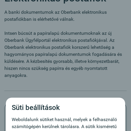
A banki dokumentumok az Oberbank elektronikus
postafiókban is elérhetővé válnak.
Intsen búcsút a papíralapú dokumentumoknak az új
Oberbank Ügyfélportál elektronikus postafiókjával. Az
Oberbank elektronikus postafiók korszerű lehetőség a
hagyományos papíralapú dokumentumok fogadására és
küldésére. A kézbesítés gyorsabb, illetve környezetbarát,
hiszen nincs szükség papírra és egyéb nyomtatott
anyagokra.
Süti beállítások
Weboldalunk sütiket használ, melyek a felhasználó
számítógépén kerülnek tárolásra. A sütik kisméretű