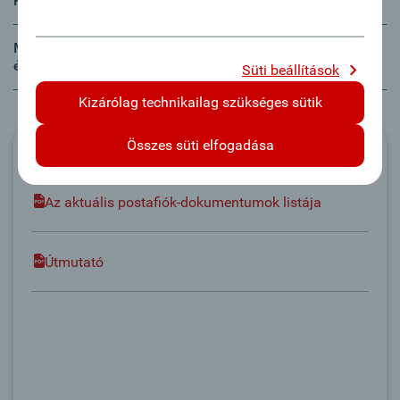
Hol találom az elektronikus postafiókot?
Megváltoztathatom az bejövő üzenetekről szóló
értesítéseket?
Süti beállítások
Kizárólag technikailag szükséges sütik
Összes süti elfogadása
Letöltések
Az aktuális postafiók-dokumentumok listája
Útmutató