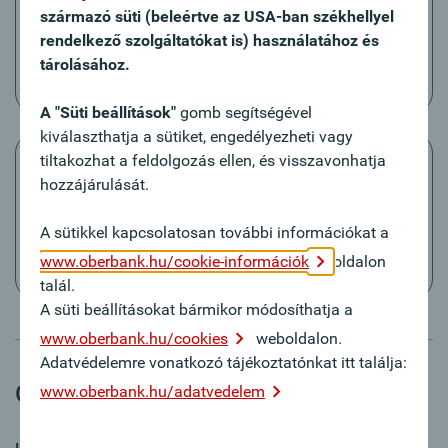
Jelentkezzen be meglévő Ügyfélportál adataival és
származó süti (beleértve az USA-ban székhellyel
tekintse meg az elektronikus postafiókot. Semmi
rendelkező szolgáltatókat is) használatához és
másra nincs szüksége, csak a felhasználói
tárolásához.
azonosítójára.
A "Süti beállítások"
gomb segítségével
kiválaszthatja a sütiket, engedélyezheti vagy
tiltakozhat a feldolgozás ellen, és visszavonhatja
hozzájárulását.
A sütikkel kapcsolatosan további információkat a
Biztonságos kommunikáció
www.oberbank.hu/cookie-információk
oldalon
Online kapcsolat a banki tanácsadójával.
talál.
A süti beállításokat bármikor módosíthatja a
www.oberbank.hu/cookies
weboldalon.
Adatvédelemre vonatkozó tájékoztatónkat itt találja:
Gyakori kérdések
www.oberbank.hu/adatvedelem