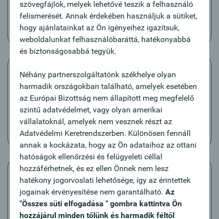
Időmegtakarítás
szövegfájlok, melyek lehetővé teszik a felhasználó
felismerését. Annak érdekében használjuk a sütiket,
A banki dokumentumokat gyorsabban kapja meg,
hogy ajánlatainkat az Ön igényeihez igazítsuk,
mint postai úton.
weboldalunkat felhasználóbaráttá, hatékonyabbá
és biztonságosabbá tegyük.
Néhány partnerszolgáltatónk székhelye olyan
harmadik országokban található, amelyek esetében
az Európai Bizottság nem állapított meg megfelelő
Átlátható és biztonságos
szintű adatvédelmet, vagy olyan amerikai
Minden banki dokumentum alapértelmezetten
vállalatoknál, amelyek nem vesznek részt az
időrendben szerepel, és biztonságosan tárolható.
Adatvédelmi Keretrendszerben. Különösen fennáll
annak a kockázata, hogy az Ön adataihoz az ottani
hatóságok ellenőrzési és felügyeleti céllal
hozzáférhetnek, és ez ellen Önnek nem lesz
hatékony jogorvoslati lehetősége, így az érintettek
jogainak érvényesítése nem garantálható.
Az
"Összes süti elfogadása " gombra kattintva Ön
Nincsenek egyéb bejelentkezési adatok
hozzájárul minden tőlünk és harmadik féltől