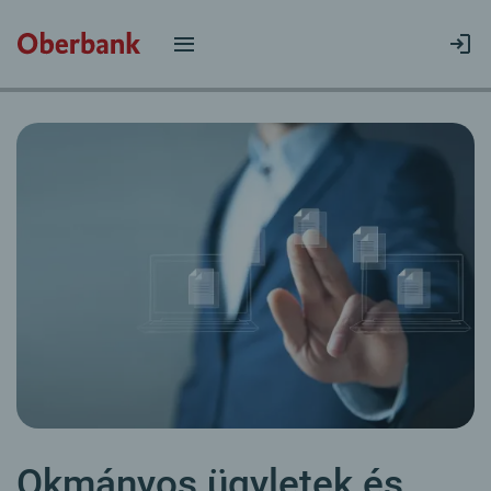
Okmányos ügyletek és