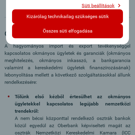
feldolgozása.
Süti beállítások
Kizárólag technikailag szükséges sütik
Összes süti elfogadása
Oberbank Trade Finance Area
A hagyományos import és export tevékenységgel
kapcsolatos okmányos ügyletek és garanciák (okmányos
meghitelezés, okmányos inkasszó, a bankgarancia
valamint a kereskedelmi ügyletek finanszírozásának)
lebonyolítása mellett a következő szolgáltatásokkal állunk
rendelkezésére:
Tőlünk első kézből értesülhet az okmányos
ügyletekkel kapcsolatos legújabb nemzetközi
trendekről:
A nem bécsi központtal rendelkező osztrák bankok
közül egyedül az Oberbank képviselteti magát az
osztrák Nemzetközi Kereskedelmi Kamara (ICC