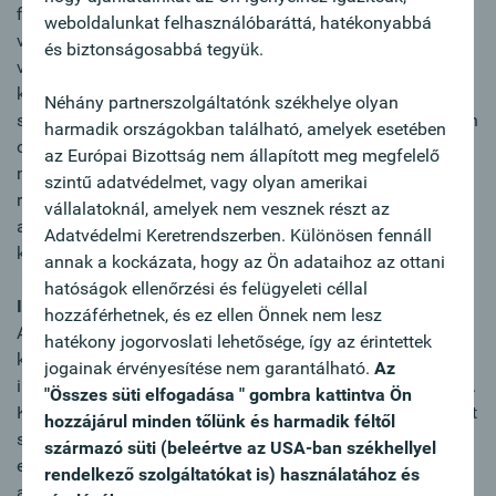
fizetési kötelezettséget vállal, így független lehet külföldi
weboldalunkat felhasználóbaráttá, hatékonyabbá
vevői fizetési hajlandóságától és fizetőképességétől,
és biztonságosabbá tegyük.
valamint vállalkozása likviditásának tervezése is
könnyebbé válik, hiszen exportbevételei a szerződés
Néhány partnerszolgáltatónk székhelye olyan
szerinti időpontoknak megfelelően folynak be. Amennyiben
harmadik országokban található, amelyek esetében
ország-, vagy bankkockázat ellen is szeretné biztosítani
az Európai Bizottság nem állapított meg megfelelő
magát, kérjen igazolt akkreditívet. Kérésére az Oberbank a
szintű adatvédelmet, vagy olyan amerikai
rendelkezésre álló országkockázati limiteken belül az
vállalatoknál, amelyek nem vesznek részt az
akkreditívet nyitó banktól függetlenül is fizetési
Adatvédelmi Keretrendszerben. Különösen fennáll
kötelezettséget vállal.
annak a kockázata, hogy az Ön adataihoz az ottani
hatóságok ellenőrzési és felügyeleti céllal
Import akkreditív
hozzáférhetnek, és ez ellen Önnek nem lesz
A bank visszavonhatatlan fizetési
hatékony jogorvoslati lehetősége, így az érintettek
kötelezettségvállalásának alapja a hitelképesség, így az
jogainak érvényesítése nem garantálható.
Az
import akkreditív igazolja bonitását külföldi szállítói felé is.
"Összes süti elfogadása " gombra kattintva Ön
Kifizetést kizárólag az import akkreditív megbízásban előírt
hozzájárul minden tőlünk és harmadik féltől
szállítói- és teljesítési igazolások bemutatása után
származó süti (beleértve az USA-ban székhellyel
eszközölünk. Az import akkreditív az előlegfizetés
rendelkező szolgáltatókat is) használatához és
alternatívája, segít megőrizni cége likviditását.