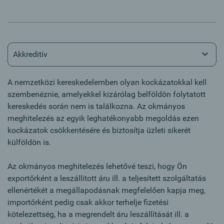
Akkreditív
A nemzetközi kereskedelemben olyan kockázatokkal kell
szembenéznie, amelyekkel kizárólag belföldön folytatott
kereskedés során nem is találkozna. Az okmányos
meghitelezés az egyik leghatékonyabb megoldás ezen
kockázatok csökkentésére és biztosítja üzleti sikerét
külföldön is.
Az okmányos meghitelezés lehetővé teszi, hogy Ön
exportőrként a leszállított áru ill. a teljesített szolgáltatás
ellenértékét a megállapodásnak megfelelően kapja meg,
importőrként pedig csak akkor terhelje fizetési
kötelezettség, ha a megrendelt áru leszállítását ill. a