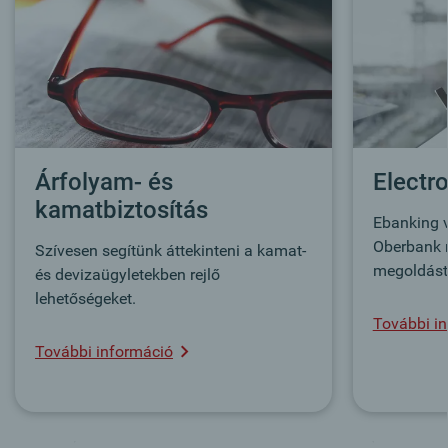
Árfolyam- és
Electr
kamatbiztosítás
Ebanking v
Oberbank 
Szívesen segítünk áttekinteni a kamat-
megoldást 
és devizaügyletekben rejlő
lehetőségeket.
További i
További információ