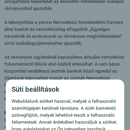
szolgáltatás teljesítését az akkreditív feltételeiben szereplő
okmányokkal igazolták.
A lebonyolítás a párizsi Nemzetközi Kereskedelmi Kamara
által kiadott és nemzetközileg elfogadott „Egységes
irányelvek és szokványok az okmányos meghitelezésben”
című szabálygyűjteményhez igazodik.
Az okmányos ügyletekkel kapcsolatos aktuális nemzetközi
folyamatokról tőlünk első kézből értesülhet. A nem bécsi
központtal rendelkező osztrák bankok közül egyedül az
Oberbank képviselteti magát az osztrák Nemzetközi
Kereskedelmi Kamara (ICC Austria, a párizsi Nemzetközi
Süti beállítások
Kereskedelmi Kamara társszervezete) szakértői
bizottságában.
Weboldalunk sütiket használ, melyek a felhasználó
számítógépén kerülnek tárolásra. A sütik kisméretű
Export akkreditív
szövegfájlok, melyek lehetővé teszik a felhasználó
Előnyök az Ön számára:
felismerését. Annak érdekében használjuk a sütiket,
Az akkreditívet nyitó bank az Ön javára visszavonhatatlan
hogy ajánlatainkat az Ön igényeihez igazítsuk,