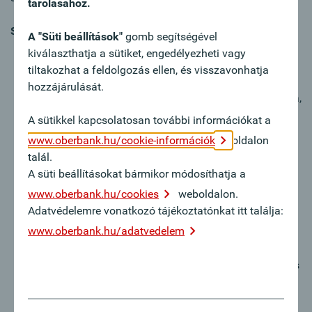
tárolásához.
Szolgáltatásaink:
A "Süti beállítások"
gomb segítségével
Tájékoztatás ország- , bank-, és ügyfélbonitásról.
kiválaszthatja a sütiket, engedélyezheti vagy
Átfogó tanácsadás exporttevékenységének optimális
tiltakozhat a feldolgozás ellen, és visszavonhatja
biztosítása érdekében.
hozzájárulását.
Igényeire szabott workshop-ok alkalmazottai számára,
vállalkozása telephelyén.
A sütikkel kapcsolatosan további információkat a
Segítségnyújtás a fizetési és szállítási kondíciók
www.oberbank.hu/cookie-információk
oldalon
kialakításában.
talál.
Akkreditív tervezetek készítése és ellenőrzése.
A süti beállításokat bármikor módosíthatja a
Tanácsadás és támogatás a dokumentumok
www.oberbank.hu/cookies
weboldalon.
kiállításához.
Adatvédelemre vonatkozó tájékoztatónkat itt találja:
Dokumentumtervezetek ellenőrzése a tényleges
www.oberbank.hu/adatvedelem
kiállítás előtt.
Átfogó tanácsadás az akkreditív speciális típusairól,
mint pl. Back-to-Back akkreditív, standby meghitelezés
és átruházható okmányos meghitelezés.
Második bankon keresztül kapott export akkreditívek