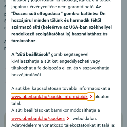
fizetési számla-funkciókat foglalja magában. Belföldi
jogainak érvényesítése nem garantálható.
Az
forint átutalások, nemzetközi forint és deviza utalások,
"Összes süti elfogadása " gombra kattintva Ön
pénztári ki és befizetések. Az Oberbank Lakossági Fizetési
hozzájárul minden tőlünk és harmadik féltől
Számlához Bankkártya is igényelhető HUF illetve EUR
származó süti (beleértve az USA-ban székhellyel
devizanemben.
rendelkező szolgáltatókat is) használatához és
tárolásához.
A modern fizetési forgalom eszközei állnak az Ön
rendelkezésére:
A "Süti beállítások"
gomb segítségével
alacsony tranzakciós díjú belföldi, illetve nemzetközi
kiválaszthatja a sütiket, engedélyezheti vagy
forint és deviza átutalások, pénztári ki- és befizetések,
tiltakozhat a feldolgozás ellen, és visszavonhatja
állandó átutalások lehetősége a rendszeres, fix
hozzájárulását.
összegű fizetési kötelezettségek teljesítésére,
Takarékszámlára történő állandó átutalás lehetősége
A sütikkel kapcsolatosan további információkat a
a rendszeres megtakarítások megkönnyítésére.
www.oberbank.hu/cookie-információk
oldalon
talál.
A süti beállításokat bármikor módosíthatja a
www.oberbank.hu/cookies
weboldalon.
Adatvédelemre vonatkozó tájékoztatónkat itt találja: