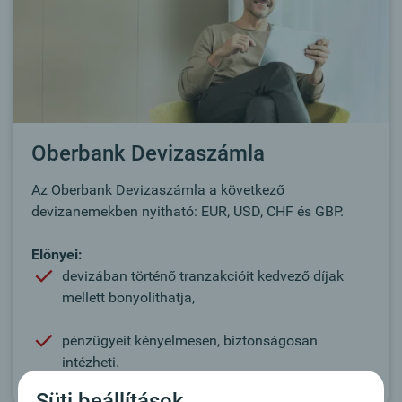
Oberbank Devizaszámla
Az Oberbank Devizaszámla a következő
devizanemekben nyitható: EUR, USD, CHF és GBP.
Előnyei:
devizában történő tranzakcióit kedvező díjak
mellett bonyolíthatja,
pénzügyeit kényelmesen, biztonságosan
intézheti.
Süti beállítások