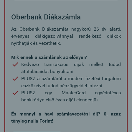
Oberbank Diákszámla
Az Oberbank Diákszámlát nagykorú 26 év alatti,
érvényes diákigazolvánnyal rendelkező diákok
nyithatják és vezethetik.
Mik ennek a számlának az előnyei?
Kedvező tranzakciós díjak mellett tudod
átutalásaidat bonyolítani
PLUSZ a számláról a modern fizetési forgalom
eszközeivel tudod pénzügyeidet intézni
PLUSZ egy MasterCard egyérintéses
bankkártya első éves díját elengedjük
És mennyi a havi számlavezetési díj? 0, azaz
tényleg nulla Forint!