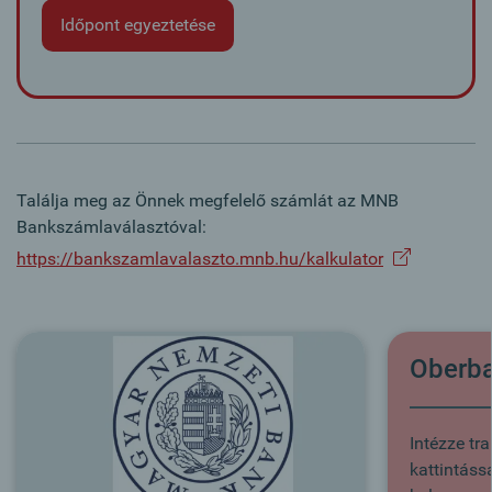
Időpont egyeztetése
Találja meg az Önnek megfelelő számlát az MNB
Bankszámlaválasztóval:
https://bankszamlavalaszto.mnb.hu/kalkulator
Oberba
Intézze tr
kattintássa