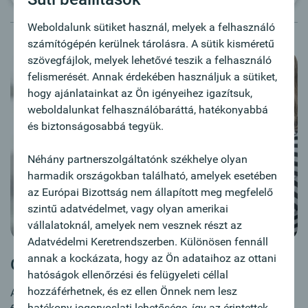
Weboldalunk sütiket használ, melyek a felhasználó
számítógépén kerülnek tárolásra. A sütik kisméretű
szövegfájlok, melyek lehetővé teszik a felhasználó
felismerését. Annak érdekében használjuk a sütiket,
hogy ajánlatainkat az Ön igényeihez igazítsuk,
weboldalunkat felhasználóbaráttá, hatékonyabbá
és biztonságosabbá tegyük.
Néhány partnerszolgáltatónk székhelye olyan
harmadik országokban található, amelyek esetében
az Európai Bizottság nem állapított meg megfelelő
szintű adatvédelmet, vagy olyan amerikai
vállalatoknál, amelyek nem vesznek részt az
Adatvédelmi Keretrendszerben. Különösen fennáll
annak a kockázata, hogy az Ön adataihoz az ottani
Oberbank lakossági fizetési számla
hatóságok ellenőrzési és felügyeleti céllal
hozzáférhetnek, és ez ellen Önnek nem lesz
Az Oberbank Lakossági Fizetési Számla a hagyományos
hatékony jogorvoslati lehetősége, így az érintettek