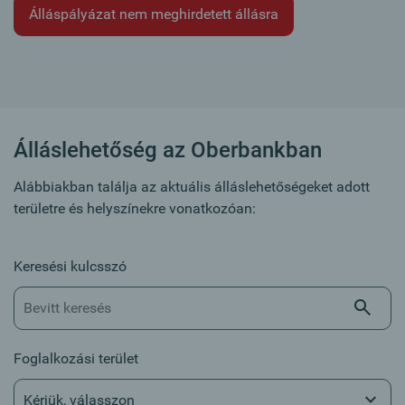
Álláspályázat nem meghirdetett állásra
Álláslehetőség az Oberbankban
Alábbiakban találja az aktuális álláslehetőségeket adott
területre és helyszínekre vonatkozóan:
Keresési kulcsszó
Foglalkozási terület
Kérjük, válasszon