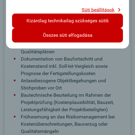
Fachabteilungen und externen Projektpartner:innen
sorgen Sie für Transparenz bei Kredit- und
Süti beállítások
Risikoentscheidungen.
Kizárólag technikailag szükséges sütik
Legfontosabb feladatok:
Összes süti elfogadása
Kritische Prüfung und Plausibilisierung externer
Baucontrolling-Berichte gemäß Zeit-, Kosten- und
Qualitätsplänen
Dokumentation von Baufortschritt und
Kostenstand inkl. Soll-Ist-Vergleich sowie
Prognose der Fertigstellungskosten
Anlassbezogene Objektbegehungen und
Stichproben vor Ort
Bautechnische Beurteilung im Rahmen der
Projektprüfung (Kostenplausibilität, Bauzeit,
Leistungsfähigkeit der Projektbeteiligten)
Frühwarnung an das Risikomanagement bei
Kostenüberschreitungen, Bauverzug oder
Qualitätsmängeln