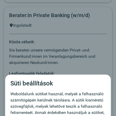
Berater:in Private Banking (w/m/d)
Ingolstadt
Közös célunk:
Sie beraten unsere vermögenden Privat- und
Firmenkund:innen im Veranlagungsbereich und
akquirieren Neukund:innen.
Legfontosabb feladatok:
Aufbau, Pflege und strategische
Süti beállítások
Weiterentwicklung eines hochwertigen Private-
Weboldalunk sütiket használ, melyek a felhasználó
Banking-Kundenportfolios
számítógépén kerülnek tárolásra. A sütik kisméretű
Ganzheitliche Beratung vermögender
szövegfájlok, melyek lehetővé teszik a felhasználó
Privatkund:innen in den Bereichen
felismerését. Annak érdekében használjuk a sütiket,
Vermögensanlage, Vorsorge und Nachfolge