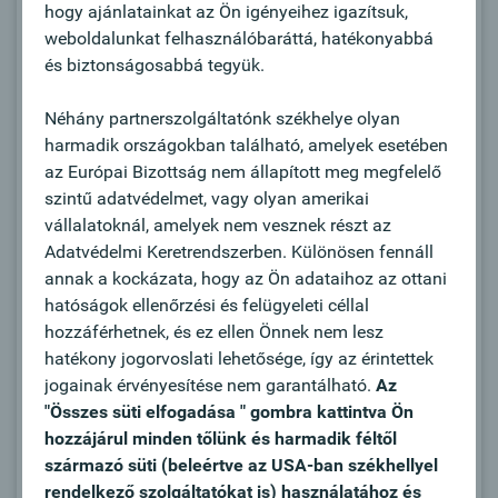
hogy ajánlatainkat az Ön igényeihez igazítsuk,
Gemeinsam mit unseren
weboldalunkat felhasználóbaráttá, hatékonyabbá
Firmenkundenbetreuer:innen beraten Sie unsere
és biztonságosabbá tegyük.
finanzstärksten Unternehmen in
Vermögensfragen
Néhány partnerszolgáltatónk székhelye olyan
Entwicklung individueller, nachhaltiger
harmadik országokban található, amelyek esetében
Anlagestrategien in Zusammenarbeit mit
az Európai Bizottság nem állapított meg megfelelő
unseren Investment-Spezialist:innen
szintű adatvédelmet, vagy olyan amerikai
Aktive Neukundenakquise über Ihr persönliches
vállalatoknál, amelyek nem vesznek részt az
Netzwerk und regionale Partnerschaften
Adatvédelmi Keretrendszerben. Különösen fennáll
Beobachtung aktueller Markt- und
annak a kockázata, hogy az Ön adataihoz az ottani
Kapitalmarkttrends sowie proaktive Ableitung
hatóságok ellenőrzési és felügyeleti céllal
von Chancen für Ihre Kund:innen
hozzáférhetnek, és ez ellen Önnek nem lesz
Repräsentation der Oberbank bei exklusiven
hatékony jogorvoslati lehetősége, így az érintettek
Veranstaltungen und in regionalen
jogainak érvényesítése nem garantálható.
Az
Wirtschaftsnetzwerken
"Összes süti elfogadása " gombra kattintva Ön
Sie unterstützen Kolleg:innen bei Fachfragen
hozzájárul minden tőlünk és harmadik féltől
zum Thema Veranlagung
származó süti (beleértve az USA-ban székhellyel
rendelkező szolgáltatókat is) használatához és
Álláshely részleteinek megjelenítése