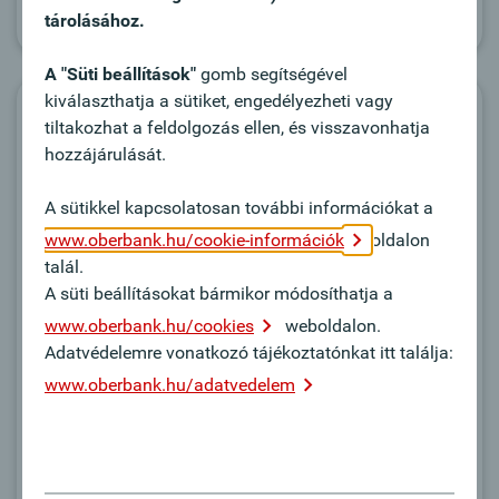
tárolásához.
A "Süti beállítások"
gomb segítségével
kiválaszthatja a sütiket, engedélyezheti vagy
Controller:in Bereich Baumanagement
tiltakozhat a feldolgozás ellen, és visszavonhatja
(w/m/d)
hozzájárulását.
Linz
A sütikkel kapcsolatosan további információkat a
www.oberbank.hu/cookie-információk
oldalon
Közös célunk:
talál.
Sie begleiten Bauprojekte, die von der Oberbank in
A süti beállításokat bármikor módosíthatja a
Österreich und Deutschland finanziert werden, über
www.oberbank.hu/cookies
weboldalon.
den gesamten Projektverlauf – von der Prüfung bis
Adatvédelemre vonatkozó tájékoztatónkat itt találja:
zur Fertigstellung. Dabei behalten Sie Kosten,
www.oberbank.hu/adatvedelem
Termine und Qualität im Blick und übersetzen
technische Sachverhalte in klare
Entscheidungsgrundlagen für Risikomanagement
und Gremien. Als Schnittstelle zwischen Vertrieb,