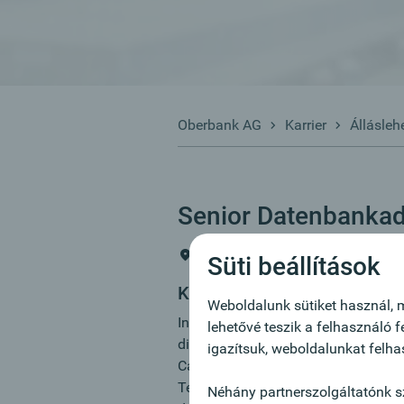
Oberbank AG
Karrier
Állásleh
Senior Datenbankad
Linz
Süti beállítások
Közös célunk:
Weboldalunk sütiket használ, m
In einem Team aus erfahrenen Date
lehetővé teszik a felhasználó 
die Installation, Konfiguration und
igazítsuk, weboldalunkat felh
Cassandra, MongoDB, Microsoft SQ
Team den Betrieb der Datenbankserv
Néhány partnerszolgáltatónk s