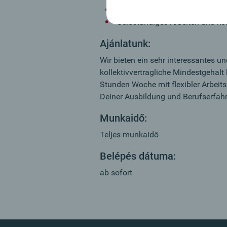
Eigeninitiative, Belastbarkeit un
Selbständiges Arbeiten und 
Ajánlatunk:
Wir bieten ein sehr interessantes 
kollektivvertragliche Mindestgehalt
Stunden Woche mit flexibler Arbeits
Deiner Ausbildung und Berufserfah
Munkaidő:
Teljes munkaidő
Belépés dátuma:
ab sofort