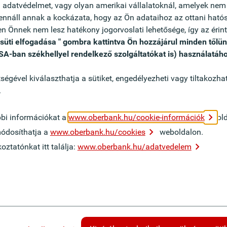
kinfrastruktur verantwortlich.
ű adatvédelmet, vagy olyan amerikai vállalatoknál, amelyek nem
nnáll annak a kockázata, hogy az Ön adataihoz az ottani hatósá
len Önnek nem lesz hatékony jogorvoslati lehetősége, így az érin
n und motivierten Team, das Freude an der Arbeit hat
süti elfogadása " gombra kattintva Ön hozzájárul minden tőlün
den IT-Projekten als Datenbankadministrator mit
SA-ban székhellyel rendelkező szolgáltatókat is) használatáho
logien u.a. im Bereich Hochverfügbarkeit
ng neuer Datenbanken mit
égével kiválaszthatja a sütiket, engedélyezheti vagy tiltakozhat
rung und Überwachung der Backup und Recovery
.
oubleshooting und Sicherstellung der Verfügbarkeit
dig
bbi információkat a
www.oberbank.hu/cookie-információk
old
und Entwicklungsmöglichkeiten
módosíthatja a
www.oberbank.hu/cookies
weboldalon.
ztatónkat itt találja:
www.oberbank.hu/adatvedelem
atikstudium, Fachhochschule) oder entsprechende
in der Datenbankadministration
technik (Windows/Linux Server)
usstsein