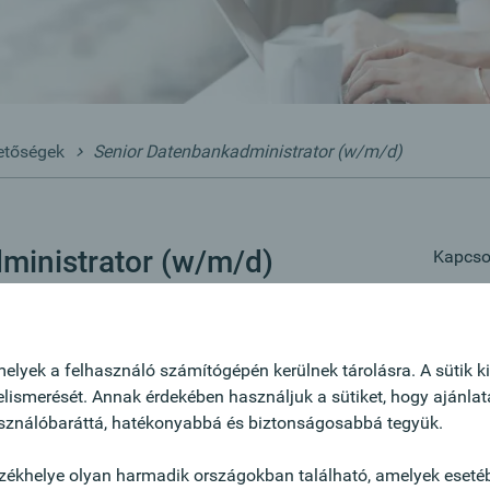
etőségek
Senior Datenbankadministrator (w/m/d)
ministrator (w/m/d)
Kapcsol
Marti
8055
elyek a felhasználó számítógépén kerülnek tárolásra. A sütik k
Onli
nbankadministratoren ist eine Deiner Hauptaufgaben
felismerését. Annak érdekében használjuk a sütiket, hogy ajánla
 Administration der Datenbanksysteme unter Oracle,
asználóbaráttá, hatékonyabbá és biztonságosabbá tegyük.
L Server und MariaDB. Wir überwachen in diesem
er, betreiben das laufende Monitoring und sind für
zékhelye olyan harmadik országokban található, amelyek eseté