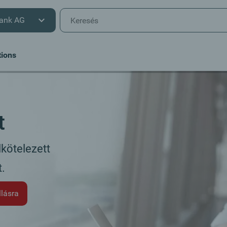
ank AG
tions
t
lkötelezett
.
llásra