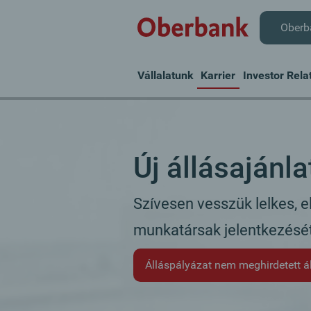
Oberb
Vállalatunk
Karrier
Investor Rela
Új állásajánla
Szívesen vesszük lelkes, e
munkatársak jelentkezését
Álláspályázat nem meghirdetett á