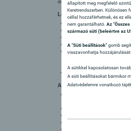
das Performancetuning der Datenban
állapított meg megfelelő szint
Keretrendszerben. Különösen fe
Legfontosabb feladatok:
céllal hozzáférhetnek, és ez el
Mitarbeit in einem kompetente
nem garantálható.
Az "Összes 
Du arbeitest in vielen spannen
származó süti (beleértve az U
Du implementierst neue Techno
Du arbeitest an der Evaluieru
A "Süti beállítások"
gomb segíts
Du organisierst die Durchfüh
visszavonhatja hozzájárulását
Prozesse und bist damit für Tr
der Datenbanksysteme zustän
A sütikkel kapcsolatosan tová
Individuelle Weiterbildungs- 
A süti beállításokat bármikor 
Az Ön profilja:
Adatvédelemre vonatkozó tájéko
IT-Ausbildung (IT-HTL, Inform
Praxiserfahrung
Einschlägige Berufserfahrung 
Kenntnisse im Bereich System
Genauigkeit und Qualitätsbew
Gute Deutschkenntnisse