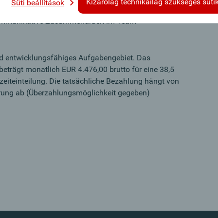
Kizárólag technikailag szükséges süti
Süti beállítások
d Flexibilität
kommunikative Zusammenarbeit im Team
und entwicklungsfähiges Aufgabengebiet. Das
 beträgt monatlich EUR 4.476,00 brutto für eine 38,5
zeiteinteilung. Die tatsächliche Bezahlung hängt von
rung ab (Überzahlungsmöglichkeit gegeben)