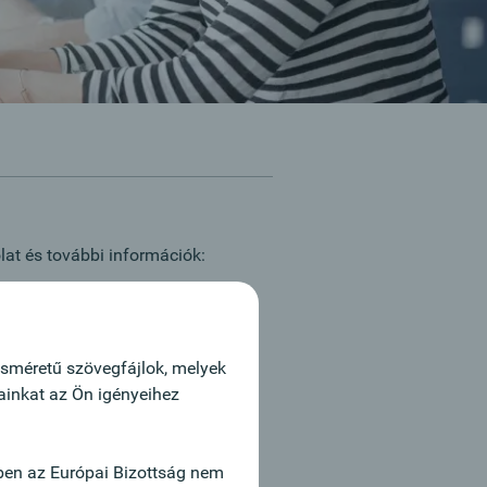
at és további információk:
n Etzelstorfer | +43 664
63543
isméretű szövegfájlok, melyek
ne pályázás
tainkat az Ön igényeihez
ben az Európai Bizottság nem