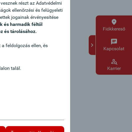
 vesznek részt az Adatvédelmi
gok ellenőrzési és felügyeleti
tettek jogainak érvényesítése
k és harmadik féltől
Fiókkereső
z és tárolásához.
 a feldolgozás ellen, és
Kapcsolat
alon talál.
Karrier