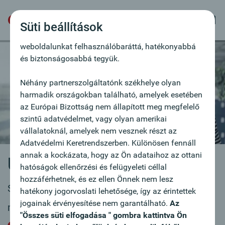
szövegfájlok, melyek lehetővé teszik a felhasználó
felismerését. Annak érdekében használjuk a sütiket,
Süti beállítások
hogy ajánlatainkat az Ön igényeihez igazítsuk,
weboldalunkat felhasználóbaráttá, hatékonyabbá
és biztonságosabbá tegyük.
Néhány partnerszolgáltatónk székhelye olyan
harmadik országokban található, amelyek esetében
az Európai Bizottság nem állapított meg megfelelő
szintű adatvédelmet, vagy olyan amerikai
vállalatoknál, amelyek nem vesznek részt az
Adatvédelmi Keretrendszerben. Különösen fennáll
annak a kockázata, hogy az Ön adataihoz az ottani
Új állásajánlat
hatóságok ellenőrzési és felügyeleti céllal
hozzáférhetnek, és ez ellen Önnek nem lesz
Szívesen vesszük lelkes, elkötelezett
hatékony jogorvoslati lehetősége, így az érintettek
jogainak érvényesítése nem garantálható.
Az
munkatársak jelentkezését.
"Összes süti elfogadása " gombra kattintva Ön