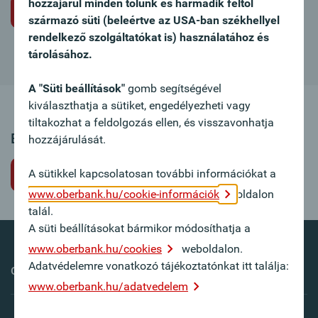
hozzájárul minden tőlünk és harmadik féltől
Álláspályázat nem meghirdetett állásra
származó süti (beleértve az USA-ban székhellyel
rendelkező szolgáltatókat is) használatához és
tárolásához.
A "Süti beállítások"
gomb segítségével
kiválaszthatja a sütiket, engedélyezheti vagy
tiltakozhat a feldolgozás ellen, és visszavonhatja
Ez az állásajánlat sajnos már nem elérhető.
hozzájárulását.
A sütikkel kapcsolatosan további információkat a
Vissza
www.oberbank.hu/cookie-információk
oldalon
talál.
A süti beállításokat bármikor módosíthatja a
www.oberbank.hu/cookies
weboldalon.
Adatvédelemre vonatkozó tájékoztatónkat itt találja:
Oberbank külföldön
www.oberbank.hu/adatvedelem