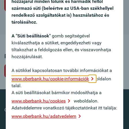
hozzájárul minden tőlünk és harmadik féltől
Álláspályázat nem meghirdetett állásra
származó süti (beleértve az USA-ban székhellyel
rendelkező szolgáltatókat is) használatához és
tárolásához.
A "Süti beállítások"
gomb segítségével
kiválaszthatja a sütiket, engedélyezheti vagy
tiltakozhat a feldolgozás ellen, és visszavonhatja
Ez az állásajánlat sajnos már nem elérhető.
hozzájárulását.
A sütikkel kapcsolatosan további információkat a
Vissza
www.oberbank.hu/cookie-információk
oldalon
talál.
A süti beállításokat bármikor módosíthatja a
www.oberbank.hu/cookies
weboldalon.
Adatvédelemre vonatkozó tájékoztatónkat itt találja:
Oberbank külföldön
www.oberbank.hu/adatvedelem