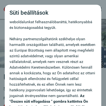
szövegfájlok, melyek lehetővé teszik a felhasználó
felismerését. Annak érdekében használjuk a sütiket,
Süti beállítások
hogy ajánlatainkat az Ön igényeihez igazítsuk,
weboldalunkat felhasználóbaráttá, hatékonyabbá
és biztonságosabbá tegyük.
Néhány partnerszolgáltatónk székhelye olyan
harmadik országokban található, amelyek esetében
az Európai Bizottság nem állapított meg megfelelő
szintű adatvédelmet, vagy olyan amerikai
vállalatoknál, amelyek nem vesznek részt az
Adatvédelmi Keretrendszerben. Különösen fennáll
annak a kockázata, hogy az Ön adataihoz az ottani
Új állásajánlat
hatóságok ellenőrzési és felügyeleti céllal
hozzáférhetnek, és ez ellen Önnek nem lesz
Szívesen vesszük lelkes, elkötelezett
hatékony jogorvoslati lehetősége, így az érintettek
jogainak érvényesítése nem garantálható.
Az
munkatársak jelentkezését.
"Összes süti elfogadása " gombra kattintva Ön