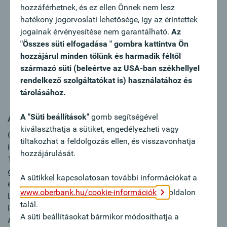
hozzáférhetnek, és ez ellen Önnek nem lesz
Abgeschlossene kaufmännische Ausbildung und
hatékony jogorvoslati lehetősége, így az érintettek
mehrjährige Berufserfahrung in der Bank- oder
jogainak érvényesítése nem garantálható.
Az
Versicherungsbranche mit aktivem Kundenkontakt
"Összes süti elfogadása " gombra kattintva Ön
Ausgeprägte Kunden-, Verkaufs- und
hozzájárul minden tőlünk és harmadik féltől
Lösungsorientierung
származó süti (beleértve az USA-ban székhellyel
Kommunikationsstärke und Abschlussorientierung
rendelkező szolgáltatókat is) használatához és
Teamplayer:in mit Leidenschaft für den
tárolásához.
Bankenbereich
A "Süti beállítások"
gomb segítségével
Ajánlatunk:
kiválaszthatja a sütiket, engedélyezheti vagy
Oberbank ist anders, weil Sie Ihre Karriere selbst in der
tiltakozhat a feldolgozás ellen, és visszavonhatja
Hand haben und wir Sie dabei unterstützen. Werden Sie
hozzájárulását.
Teil des erfolgreichen Oberbank-Teams und wir arbeiten
gemeinsam an Ihrer weiteren Entwicklung. Wir bieten Ihnen
A sütikkel kapcsolatosan további információkat a
einzigartige Zukunftschancen und ein Arbeitsumfeld mit
www.oberbank.hu/cookie-információk
oldalon
Leidenschaft, Zusammenhalt, Vertrauen und Kompetenz.
talál.
Hier ein paar Highlights unserer Benefits: Attraktive
A süti beállításokat bármikor módosíthatja a
Aktienbeteiligung, hervorragende Unternehmenskultur