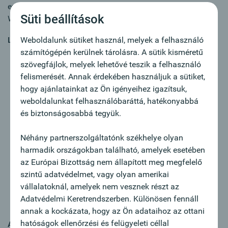
entscheiden in welchem Bereich Sie sich vertiefen wollen.
Süti beállítások
Wir arbeiten gemeinsam an Ihrer Karriere!
Legfontosabb feladatok:
Weboldalunk sütiket használ, melyek a felhasználó
számítógépén kerülnek tárolásra. A sütik kisméretű
Verantwortung übernehmen: Sie beraten und betreuen
szövegfájlok, melyek lehetővé teszik a felhasználó
unsere Kund:innen ganzheitlich zu Finanzthemen.
felismerését. Annak érdekében használjuk a sütiket,
Geschäft ausbauen: Sie identifizieren Potenziale,
hogy ajánlatainkat az Ön igényeihez igazítsuk,
vertiefen Kundenbeziehungen und entwickeln Ihr
weboldalunkat felhasználóbaráttá, hatékonyabbá
Netzwerk kontinuierlich weiter.
és biztonságosabbá tegyük.
Praxisnah wachsen: Durch „training on the job“,
Sparring durch erfahrene Kolleg:innen und gezielte
Néhány partnerszolgáltatónk székhelye olyan
Seminare bauen Sie Ihre Expertise systematisch aus.
harmadik országokban található, amelyek esetében
Perspektive wählen: Nach einem 360°-Einblick in
az Európai Bizottság nem állapított meg megfelelő
unsere Produkte und Prozesse entscheiden Sie, ob Sie
szintű adatvédelmet, vagy olyan amerikai
sich im General-, Corporate- oder Private Banking
vállalatoknál, amelyek nem vesznek részt az
spezialisieren – oder den Weg in die Führung
Adatvédelmi Keretrendszerben. Különösen fennáll
einschlagen.
annak a kockázata, hogy az Ön adataihoz az ottani
hatóságok ellenőrzési és felügyeleti céllal
Az Ön profilja: