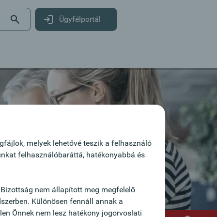
Ügyfélportál
fájlok, melyek lehetővé teszik a felhasználó
lunkat felhasználóbaráttá, hatékonyabbá és
Bizottság nem állapított meg megfelelő
dszerben. Különösen fennáll annak a
ellen Önnek nem lesz hatékony jogorvoslati