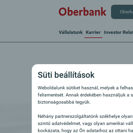
Oberb
Vállalatunk
Karrier
Investor Rela
Új állásajánla
Süti beállítások
Szívesen vesszük lelkes, e
Weboldalunk sütiket használ, melyek a felhas
felismerését. Annak érdekében használjuk a s
munkatársak jelentkezését
biztonságosabbá tegyük.
Álláspályázat nem meghirdetett á
Néhány partnerszolgáltatónk székhelye olyan
szintű adatvédelmet, vagy olyan amerikai vá
kockázata, hogy az Ön adataihoz az ottani hat