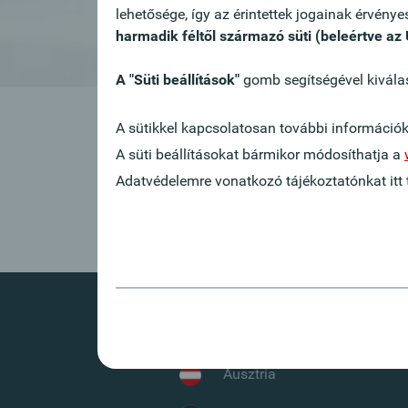
lehetősége, így az érintettek jogainak érvény
harmadik féltől származó süti (beleértve az
A "Süti beállítások"
gomb segítségével kiválasz
Ez az állásajánlat sajnos
A sütikkel kapcsolatosan további információ
A süti beállításokat bármikor módosíthatja a
Vissza
Adatvédelemre vonatkozó tájékoztatónkat itt t
Oberbank külföldön
Ausztria