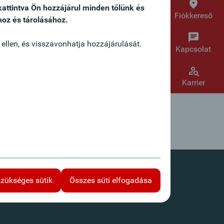
kattintva Ön hozzájárul minden tőlünk és
Fiókkereső
hoz és tárolásához.
 ellen, és visszavonhatja hozzájárulását.
Kapcsolat
Karrier
szükséges sütik
Összes süti elfogadása