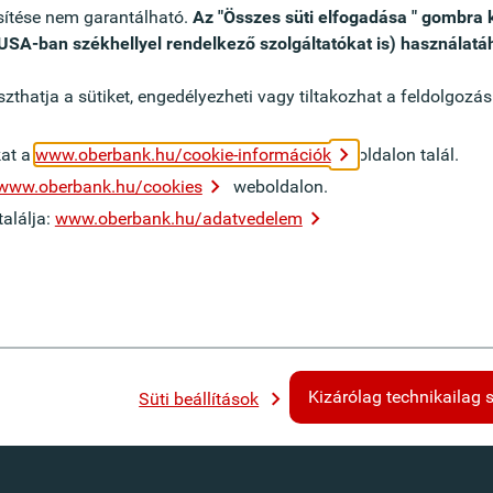
esítése nem garantálható.
Az "Összes süti elfogadása " gombra 
 USA-ban székhellyel rendelkező szolgáltatókat is) használatá
thatja a sütiket, engedélyezheti vagy tiltakozhat a feldolgozás
 már nem elérhető.
kat a
www.oberbank.hu/cookie-információk
oldalon talál.
www.oberbank.hu/cookies
weboldalon.
alálja:
www.oberbank.hu/adatvedelem
Kizárólag technikailag 
Süti beállítások