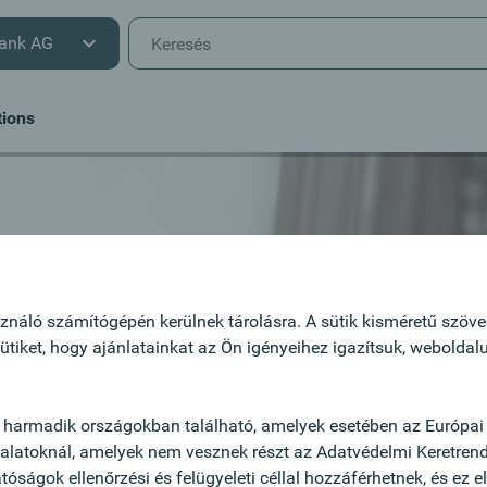
ank AG
tions
t
lkötelezett
ználó számítógépén kerülnek tárolásra. A sütik kisméretű szöveg
ütiket, hogy ajánlatainkat az Ön igényeihez igazítsuk, webolda
.
llásra
 harmadik országokban található, amelyek esetében az Európai 
llalatoknál, amelyek nem vesznek részt az Adatvédelmi Keretren
óságok ellenőrzési és felügyeleti céllal hozzáférhetnek, és ez 