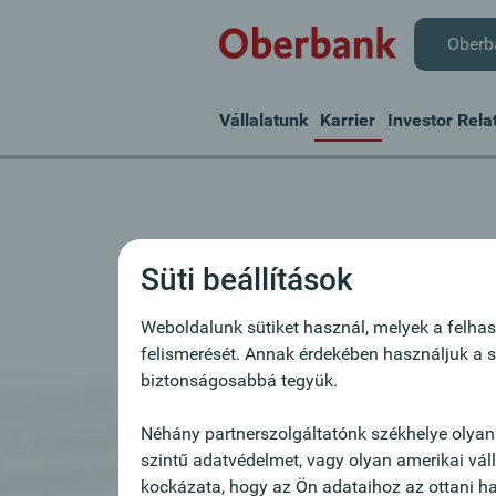
Oberb
Vállalatunk
Karrier
Investor Rela
Új állásajánla
Süti beállítások
Szívesen vesszük lelkes, e
Weboldalunk sütiket használ, melyek a felhas
felismerését. Annak érdekében használjuk a s
munkatársak jelentkezését
biztonságosabbá tegyük.
Álláspályázat nem meghirdetett á
Néhány partnerszolgáltatónk székhelye olyan
szintű adatvédelmet, vagy olyan amerikai vá
kockázata, hogy az Ön adataihoz az ottani hat