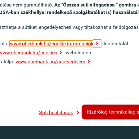
esítése nem garantálható.
Az "Összes süti elfogadása " gombra 
 USA-ban székhellyel rendelkező szolgáltatókat is) használatá
thatja a sütiket, engedélyezheti vagy tiltakozhat a feldolgozás
 már nem elérhető.
kat a
www.oberbank.hu/cookie-információk
oldalon talál.
www.oberbank.hu/cookies
weboldalon.
alálja:
www.oberbank.hu/adatvedelem
Kizárólag technikailag 
Süti beállítások