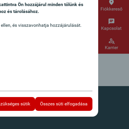
kattintva Ön hozzájárul minden tőlünk és
Fiókkereső
hoz és tárolásához.
 ellen, és visszavonhatja hozzájárulását.
Kapcsolat
Karrier
szükséges sütik
Összes süti elfogadása