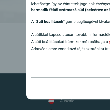
lehetősége, így az érintettek jogainak érvény
harmadik féltől származó süti (beleértve az
A "Süti beállítások"
gomb segítségével kiválasz
Ez az állásajánlat sajnos
A sütikkel kapcsolatosan további információ
A süti beállításokat bármikor módosíthatja a
Vissza
Adatvédelemre vonatkozó tájékoztatónkat itt t
Oberbank külföldön
Ausztria