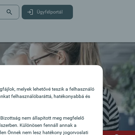
Ügyfélportál
fájlok, melyek lehetővé teszik a felhasználó
lunkat felhasználóbaráttá, hatékonyabbá és
Bizottság nem állapított meg megfelelő
dszerben. Különösen fennáll annak a
ellen Önnek nem lesz hatékony jogorvoslati