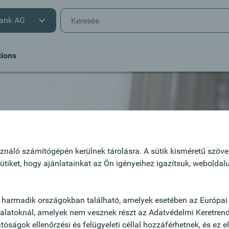
ank AG
tions
t
lkötelezett
ználó számítógépén kerülnek tárolásra. A sütik kisméretű szöveg
ütiket, hogy ajánlatainkat az Ön igényeihez igazítsuk, webolda
.
llásra
 harmadik országokban található, amelyek esetében az Európai 
llalatoknál, amelyek nem vesznek részt az Adatvédelmi Keretren
óságok ellenőrzési és felügyeleti céllal hozzáférhetnek, és ez 