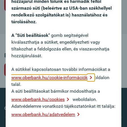
hozzájárul minden tőlünk és harmadik féltől
Álláspályázat nem meghirdetett állásra
származó süti (beleértve az USA-ban székhellyel
rendelkező szolgáltatókat is) használatához és
tárolásához.
A "Süti beállítások"
gomb segítségével
kiválaszthatja a sütiket, engedélyezheti vagy
tiltakozhat a feldolgozás ellen, és visszavonhatja
Ez az állásajánlat sajnos már nem elérhető.
hozzájárulását.
A sütikkel kapcsolatosan további információkat a
Vissza
www.oberbank.hu/cookie-információk
oldalon
talál.
A süti beállításokat bármikor módosíthatja a
www.oberbank.hu/cookies
weboldalon.
Adatvédelemre vonatkozó tájékoztatónkat itt találja:
Oberbank külföldön
www.oberbank.hu/adatvedelem