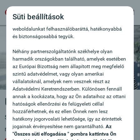
szövegfájlok, melyek lehetővé teszik a felhasználó
felismerését. Annak érdekében használjuk a sütiket,
Süti beállítások
hogy ajánlatainkat az Ön igényeihez igazítsuk,
weboldalunkat felhasználóbaráttá, hatékonyabbá
és biztonságosabbá tegyük.
Néhány partnerszolgáltatónk székhelye olyan
harmadik országokban található, amelyek esetében
az Európai Bizottság nem állapított meg megfelelő
szintű adatvédelmet, vagy olyan amerikai
vállalatoknál, amelyek nem vesznek részt az
Adatvédelmi Keretrendszerben. Különösen fennáll
annak a kockázata, hogy az Ön adataihoz az ottani
Új állásajánlat
hatóságok ellenőrzési és felügyeleti céllal
hozzáférhetnek, és ez ellen Önnek nem lesz
Szívesen vesszük lelkes, elkötelezett
hatékony jogorvoslati lehetősége, így az érintettek
jogainak érvényesítése nem garantálható.
Az
munkatársak jelentkezését.
"Összes süti elfogadása " gombra kattintva Ön