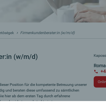
etőségek
Firmenkundenberater:in (w/m/d)
r:in (w/m/d)
Kapcsol
Roman
+4
Onli
 dieser Position für die kompetente Betreuung unserer
dig und beraten diese umfassend zu sämtlichen
ie hier ab dem ersten Tag durch erfahrene
geschneidertes und strukturiertes