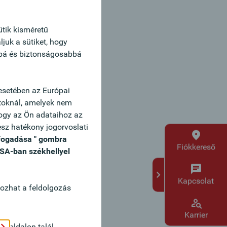
ütik kisméretű
juk a sütiket, hogy
bbá és biztonságosabbá
esetében az Európai
atoknál, amelyek nem
hogy az Ön adataihoz az
esz hatékony jogorvoslati
lfogadása " gombra
Fiókkereső
USA-ban székhellyel
Kapcsolat
kozhat a feldolgozás
Karrier
oldalon talál.