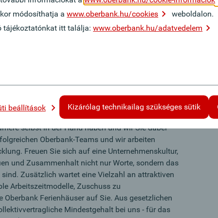
te wirtschaftliche Ausbildung (idealerweise Studium,
mikor módosíthatja a
www.oberbank.hu/cookies
weboldalon.
e es Ihnen ermöglicht, sich schnell ein Verständnis
ájékoztatónkat itt találja:
www.oberbank.hu/adatvedelem
nge sowie Finanzprodukte anzueignen
aterqualität konnten Sie bereits in einer
rmenkundenbereich unter Beweis stellen
unikativen Fähigkeiten und Ihrem sicheren Auftreten
ve und die Fähigkeit, sowohl selbstständig als auch
Sie aus
Kizárólag technikailag szükséges sütik
ti beállítások
arriere selbst in der Hand haben und wir Sie dabei
erfolgreichen Oberbank-Teams und wir arbeiten
klung. Freuen Sie sich auf eine Unternehmenskultur,
auen und Zusammenhalt nicht nur Worte, sondern das
sind. Zusätzlich wartet eine Vielzahl an attraktiven
ible Arbeitszeitmodelle, Zuschuss zu
 Oberbank Ferienhäuser auf Sie. Aus gesetzlichen
llektivvertragliche Mindestgehalt bei uns - für das