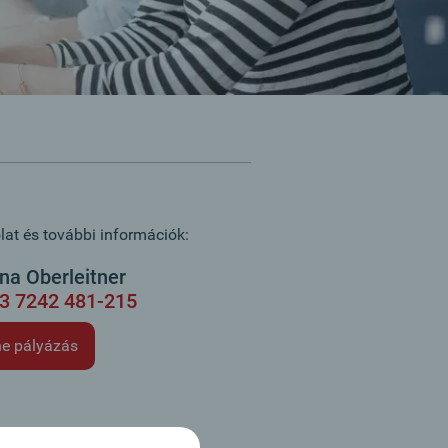
at és további információk:
a Oberleitner
3 7242 481-215
ne pályázás