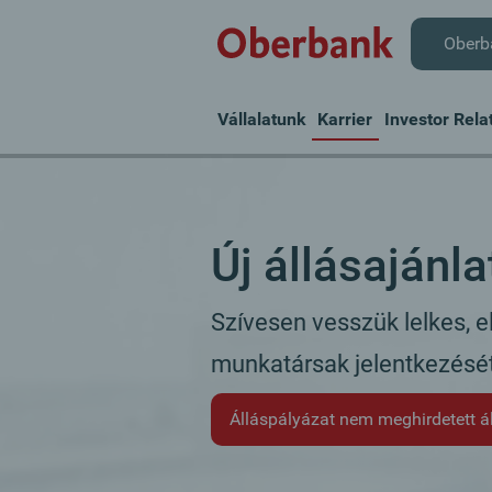
Oberb
Vállalatunk
Karrier
Investor Rela
Új állásajánla
Szívesen vesszük lelkes, e
munkatársak jelentkezését
Álláspályázat nem meghirdetett á