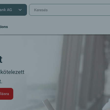
ank AG
tions
t
lkötelezett
.
llásra