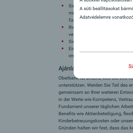
Sie verfügen über eine fundier
A süti beállításokat bár
mind. jedoch Maturaniveau), di
Adatvédelemre vonatkozó t
für ökonomische Zusammenhä
Ihr Vertriebstalent und Ihre Ber
vergleichbaren Position im Fi
Sie überzeugen mit Ihren komm
Ein hohes Maß an Eigeninitiati
im Team zu arbeiten zeichnen 
Sü
Ajánlatunk:
Oberbank ist anders, weil Sie Ihre K
unterstützen. Werden Sie Teil des 
gemeinsam an Ihrer weiteren Entwic
in der Werte wie Kompetenz, Vertr
Fundament unserer täglichen Arbeit 
Benefits wie Aktienbeteiligung, flex
Kinderbetreuungskosten oder unsere
Gründen halten wir fest, dass das ko