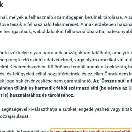
n in weiterer Folge entsprechende
ok
. Wenn Sie unsere Leidenschaft teilen, durch
Unterschied zu machen und Sie sowohl durch Ihre
nál, melyek a felhasználó számítógépén kerülnek tárolásra. A s
nz nicht nur unsere Kund:innen begeistern wollen,
tővé teszik a felhasználó felismerését. Annak érdekében használ
-Teams!
yeihez igazítsuk, weboldalunkat felhasználóbaráttá, hatékonya
ge langfristiger Beziehungen zu bestehenden und
ónk székhelye olyan harmadik országokban található, amelyek 
n Sie maßgeblich zum Erfolg der Oberbank bei
 meg megfelelő szintű adatvédelmet, vagy olyan amerikai vállal
 Finanzstrategien, die auf den individuellen Bedarf
elmi Keretrendszerben. Különösen fennáll annak a kockázata, 
ind und beraten diese umfassend zu Finanzierungen,
ési és felügyeleti céllal hozzáférhetnek, és ez ellen Önnek nem l
ichkeiten der Risikoabsicherung und Versicherungen
ttek jogainak érvényesítése nem garantálható.
Az "Összes süti e
ür die Bedürfnisse Ihrer Kund:innen ermöglicht Ihnen
minden tőlünk és harmadik féltől származó süti (beleértve az 
-Potenzialen, die Sie effektiv nutzen
t is) használatához és tárolásához.
k nach außen, pflegen aktiv Ihr Netzwerk und
alen Markt um erfolgreiche neue
egítségével kiválaszthatja a sütiket, engedélyezheti vagy tilta
pfen
hozzájárulását.
 további információkat a
www.oberbank.hu/cookie-információk