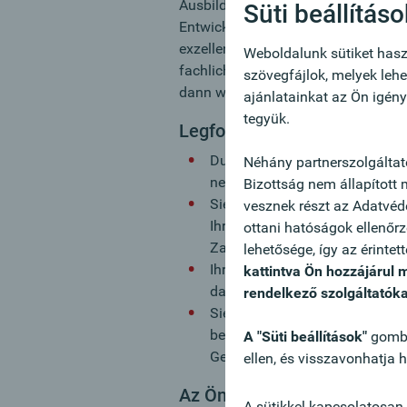
Ausbildungsprogramm, welches Ihne
Süti beállítás
Entwicklungsmöglichkeiten eröffnet
exzellente Dienstleistungen einen 
Weboldalunk sütiket hasz
fachliche als auch soziale Kompete
szövegfájlok, melyek lehe
dann werden Sie Teil des Oberbank
ajánlatainkat az Ön igén
tegyük.
Legfontosabb feladatok:
Durch den Aufbau und die Pfle
Néhány partnerszolgáltat
neuen Firmenkund:innen trage
Bizottság nem állapított
Sie entwerfen maßgeschneiderte
vesznek részt az Adatvéd
Ihrer Kund:innen abgestimmt s
ottani hatóságok ellenőrz
Zahlungsverkehr sowie zu Mögl
lehetősége, így az érinte
Ihr ausgeprägtes Verständnis f
kattintva Ön hozzájárul 
das Erkennen von Cross-Selling
rendelkező szolgáltatóka
Sie repräsentieren die Oberban
beobachten laufend den region
A "Süti beállítások"
gomb s
Geschäftsbeziehungen zu knü
ellen, és visszavonhatja 
Az Ön profilja:
A sütikkel kapcsolatosan