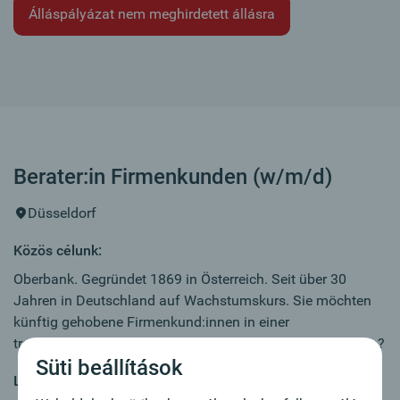
Álláspályázat nem meghirdetett állásra
Berater:in Firmenkunden (w/m/d)
Düsseldorf
Közös célunk:
Oberbank. Gegründet 1869 in Österreich. Seit über 30
Jahren in Deutschland auf Wachstumskurs. Sie möchten
künftig gehobene Firmenkund:innen in einer
traditionsreichen und doch fortschrittlichen Bank betreuen?
Süti beállítások
Legfontosabb feladatok: