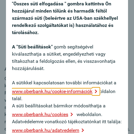
"Összes süti elfogadása " gombra kattintva Ön
im Firmenkundengeschäft einer Bank
hozzájárul minden tőlünk és harmadik féltől
Sie sind ein kommunikationsstarker Verkaufsprofi mit
származó süti (beleértve az USA-ban székhellyel
Überzeugungskraft
rendelkező szolgáltatókat is) használatához és
Engagement, Zielorientierung, Teamgeist und
tárolásához.
Diplomatie sind für Sie keine Fremdworte
Durch Ihre regionale Verbundenheit verfügen Sie über
A "Süti beállítások"
gomb segítségével
ein eigenes Netzwerk zum Aufbau von
kiválaszthatja a sütiket, engedélyezheti vagy
Kundenbeziehungen und kennen Ihr Einzugsgebiet
tiltakozhat a feldolgozás ellen, és visszavonhatja
hozzájárulását.
Ajánlatunk:
Oberbank ist anders, weil wir als unabhängige,
A sütikkel kapcsolatosan további információkat a
kundennahe, erfolgreiche Regionalbank im gehobenen
www.oberbank.hu/cookie-információk
oldalon
Firmenkundensegment kontinuierlich wachsen. Damit
talál.
wachsen auch die Chancen für unsere Mitarbeiter:innen,
A süti beállításokat bármikor módosíthatja a
sich beruflich und persönlich weiterzuentwickeln. Hier
können Sie unsere Erfolgsgeschichte mit Ihren Ideen selbst
www.oberbank.hu/cookies
weboldalon.
mitgestalten. Die Oberbank bietet Ihnen nicht nur eine über
Adatvédelemre vonatkozó tájékoztatónkat itt találja:
den Tarifvertrag privater Banken hinausgehende Vergütung,
www.oberbank.hu/adatvedelem