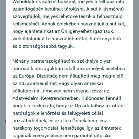
Weboldalunk sütiket használ, melyek a felhasználó
Sie sind Relationship-Manager:in für unsere
számítógépén kerülnek tárolásra. A sütik kisméretű
Firmenkund:innen im Zielsegment KMU und
szövegfájlok, melyek lehetővé teszik a felhasználó
Corporates
felismerését. Annak érdekében használjuk a sütiket,
Sie sind zuständig für alle Finanzierungsfragen sowie
hogy ajánlatainkat az Ön igényeihez igazítsuk,
das Passiv- und Dienstleistungsgeschäft
weboldalunkat felhasználóbaráttá, hatékonyabbá
Sie gewinnen auf kreative Art Neukund:innen, gerne
és biztonságosabbá tegyük.
auch mithilfe unserer erprobten Akquisitionsstrategien
Durch Erkennen von Cross-Selling-Potentialen
Néhány partnerszolgáltatónk székhelye olyan
forcieren Sie den Verkauf
harmadik országokban található, amelyek esetében
Im Sinne einer individuellen Begleitung haben Sie die
az Európai Bizottság nem állapított meg megfelelő
wirtschaftliche Situation von Neu- und
szintű adatvédelmet, vagy olyan amerikai
Bestandskund:innen im Auge
vállalatoknál, amelyek nem vesznek részt az
Sie repräsentieren die Oberbank nach außen, pflegen
Adatvédelmi Keretrendszerben. Különösen fennáll
aktiv Ihr Netzwerk und beobachten laufend den
annak a kockázata, hogy az Ön adataihoz az ottani
regionalen Markt
hatóságok ellenőrzési és felügyeleti céllal
Az Ön profilja:
hozzáférhetnek, és ez ellen Önnek nem lesz
hatékony jogorvoslati lehetősége, így az érintettek
Sie verfügen über eine abgeschlossene
jogainak érvényesítése nem garantálható.
Az
Bankausbildung sowie mehrjährige Berufserfahrung