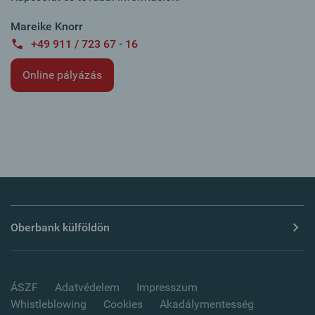
Mareike Knorr
+49 911 / 723 67 - 16
Online pályázás
Oberbank külföldön
ÁSZF
Adatvédelem
Impresszum
Whistleblowing
Cookies
Akadálymentesség