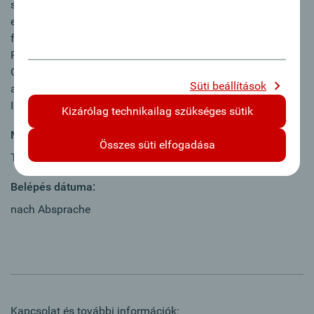
sondern auch zahlreiche attraktive Benefits, wie unsere
einzigartige Aktienbeteiligung, betriebliche Altersvorsorge,
flexible Arbeitszeitgestaltung, Essensbons, bankeigene
Ferienwohnungen für Ihren Urlaub und umfassende
Gesundheitsangebote für Körper & Geist. Auch Sie sind
Süti beállítások
anders, weil…? Dann reden wir darüber - wir freuen uns auf
Ihre Bewerbung.
Kizárólag technikailag szükséges sütik
Munkaidő:
Összes süti elfogadása
Teljes munkaidő
Belépés dátuma:
nach Absprache
Kapcsolat és további információk: