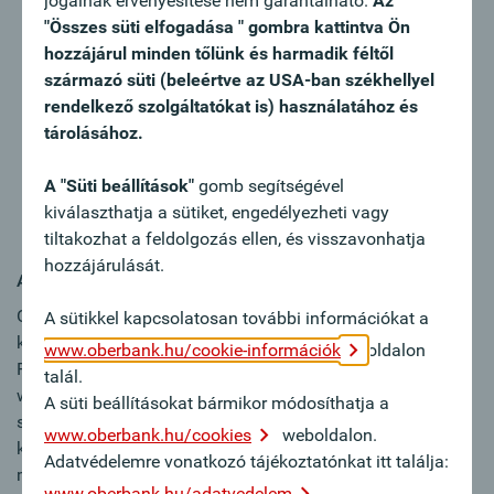
jogainak érvényesítése nem garantálható.
Az
Bankausbildung sowie mehrjährige Berufserfahrung
"Összes süti elfogadása " gombra kattintva Ön
im Firmenkundengeschäft einer Bank
hozzájárul minden tőlünk és harmadik féltől
Sie sind ein kommunikationsstarker Verkaufsprofi mit
származó süti (beleértve az USA-ban székhellyel
Überzeugungskraft
rendelkező szolgáltatókat is) használatához és
Engagement, Zielorientierung, Teamgeist und
tárolásához.
Diplomatie sind für Sie keine Fremdworte
Durch Ihre regionale Verbundenheit verfügen Sie über
A "Süti beállítások"
gomb segítségével
ein eigenes Netzwerk zum Aufbau von
kiválaszthatja a sütiket, engedélyezheti vagy
Kundenbeziehungen und kennen Ihr Einzugsgebiet
tiltakozhat a feldolgozás ellen, és visszavonhatja
hozzájárulását.
Ajánlatunk:
Oberbank ist anders, weil wir als unabhängige,
A sütikkel kapcsolatosan további információkat a
kundennahe, erfolgreiche Regionalbank im gehobenen
www.oberbank.hu/cookie-információk
oldalon
Firmenkundensegment kontinuierlich wachsen. Damit
talál.
wachsen auch die Chancen für unsere Mitarbeiter:innen,
A süti beállításokat bármikor módosíthatja a
sich beruflich und persönlich weiterzuentwickeln. Hier
www.oberbank.hu/cookies
weboldalon.
können Sie unsere Erfolgsgeschichte mit Ihren Ideen selbst
Adatvédelemre vonatkozó tájékoztatónkat itt találja:
mitgestalten. Die Oberbank bietet Ihnen nicht nur eine über
www.oberbank.hu/adatvedelem