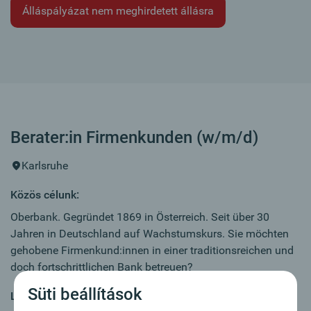
Álláspályázat nem meghirdetett állásra
Berater:in Firmenkunden (w/m/d)
Karlsruhe
Közös célunk:
Oberbank. Gegründet 1869 in Österreich. Seit über 30
Jahren in Deutschland auf Wachstumskurs. Sie möchten
gehobene Firmenkund:innen in einer traditionsreichen und
doch fortschrittlichen Bank betreuen?
Süti beállítások
Legfontosabb feladatok: