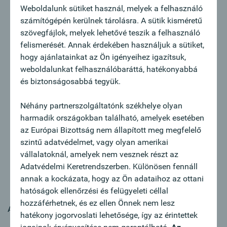
Sie sind Relationship-Manager:in für unsere
Weboldalunk sütiket használ, melyek a felhasználó
Firmenkund:innen im Zielsegment KMU und
számítógépén kerülnek tárolásra. A sütik kisméretű
Corporates
szövegfájlok, melyek lehetővé teszik a felhasználó
Sie sind zuständig für alle Finanzierungsfragen sowie
felismerését. Annak érdekében használjuk a sütiket,
das Passiv- und Dienstleistungsgeschäft
hogy ajánlatainkat az Ön igényeihez igazítsuk,
Sie gewinnen auf kreative Art Neukund:innen, gerne
weboldalunkat felhasználóbaráttá, hatékonyabbá
auch mit Hilfe unserer erprobten
és biztonságosabbá tegyük.
Akquisitionsstrategien
Durch Erkennen von Cross-Selling-Potentialen
Néhány partnerszolgáltatónk székhelye olyan
forcieren Sie den Verkauf
harmadik országokban található, amelyek esetében
Im Sinne einer individuellen Begleitung haben Sie die
az Európai Bizottság nem állapított meg megfelelő
wirtschaftliche Situation von Neu- und
szintű adatvédelmet, vagy olyan amerikai
Bestandskund:innen im Auge
vállalatoknál, amelyek nem vesznek részt az
Sie repräsentieren die Oberbank nach außen, pflegen
Adatvédelmi Keretrendszerben. Különösen fennáll
aktiv Ihr Netzwerk und beobachten laufend den
annak a kockázata, hogy az Ön adataihoz az ottani
regionalen Markt
hatóságok ellenőrzési és felügyeleti céllal
hozzáférhetnek, és ez ellen Önnek nem lesz
Az Ön profilja:
hatékony jogorvoslati lehetősége, így az érintettek
Sie verfügen über eine abgeschlossene