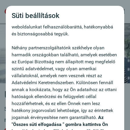
szövegfájlok, melyek lehetővé teszik a felhasználó
felismerését. Annak érdekében használjuk a sütiket,
Süti beállítások
hogy ajánlatainkat az Ön igényeihez igazítsuk,
weboldalunkat felhasználóbaráttá, hatékonyabbá
és biztonságosabbá tegyük.
Néhány partnerszolgáltatónk székhelye olyan
harmadik országokban található, amelyek esetében
az Európai Bizottság nem állapított meg megfelelő
szintű adatvédelmet, vagy olyan amerikai
vállalatoknál, amelyek nem vesznek részt az
Adatvédelmi Keretrendszerben. Különösen fennáll
annak a kockázata, hogy az Ön adataihoz az ottani
Új állásajánlat
hatóságok ellenőrzési és felügyeleti céllal
hozzáférhetnek, és ez ellen Önnek nem lesz
Szívesen vesszük lelkes, elkötelezett
hatékony jogorvoslati lehetősége, így az érintettek
jogainak érvényesítése nem garantálható.
Az
munkatársak jelentkezését.
"Összes süti elfogadása " gombra kattintva Ön