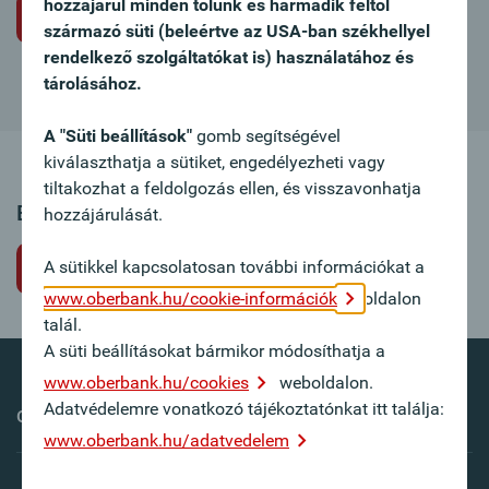
hozzájárul minden tőlünk és harmadik féltől
Álláspályázat nem meghirdetett állásra
származó süti (beleértve az USA-ban székhellyel
rendelkező szolgáltatókat is) használatához és
tárolásához.
A "Süti beállítások"
gomb segítségével
kiválaszthatja a sütiket, engedélyezheti vagy
tiltakozhat a feldolgozás ellen, és visszavonhatja
Ez az állásajánlat sajnos már nem elérhető.
hozzájárulását.
A sütikkel kapcsolatosan további információkat a
Vissza
www.oberbank.hu/cookie-információk
oldalon
talál.
A süti beállításokat bármikor módosíthatja a
www.oberbank.hu/cookies
weboldalon.
Adatvédelemre vonatkozó tájékoztatónkat itt találja:
Oberbank külföldön
www.oberbank.hu/adatvedelem