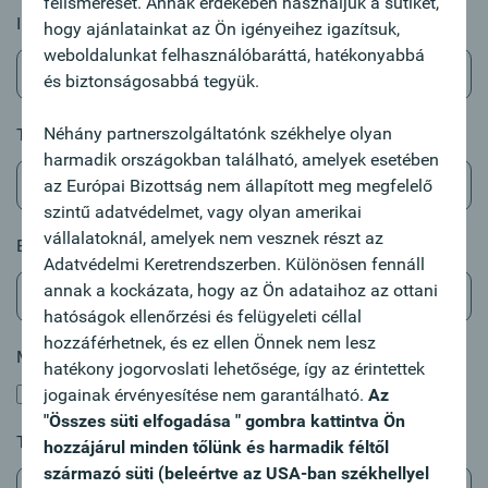
felismerését. Annak érdekében használjuk a sütiket,
Irányítószám & Helység
hogy ajánlatainkat az Ön igényeihez igazítsuk,
weboldalunkat felhasználóbaráttá, hatékonyabbá
és biztonságosabbá tegyük.
Néhány partnerszolgáltatónk székhelye olyan
Telefonszám
harmadik országokban található, amelyek esetében
az Európai Bizottság nem állapított meg megfelelő
szintű adatvédelmet, vagy olyan amerikai
vállalatoknál, amelyek nem vesznek részt az
E-mail cím
*
Adatvédelmi Keretrendszerben. Különösen fennáll
annak a kockázata, hogy az Ön adataihoz az ottani
hatóságok ellenőrzési és felügyeleti céllal
hozzáférhetnek, és ez ellen Önnek nem lesz
Már ügyfelünk?
hatékony jogorvoslati lehetősége, így az érintettek
Igen, az Oberbank ügyfele vagyok.
jogainak érvényesítése nem garantálható.
Az
"Összes süti elfogadása " gombra kattintva Ön
Tárgy
hozzájárul minden tőlünk és harmadik féltől
származó süti (beleértve az USA-ban székhellyel