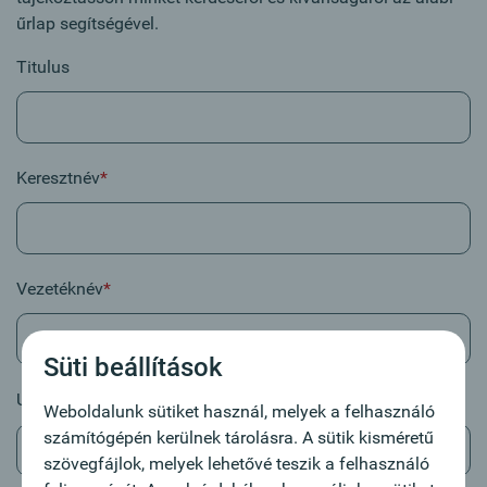
űrlap segítségével.
Titulus
Keresztnév
*
Vezetéknév
*
Süti beállítások
Utca & Házszám
Weboldalunk sütiket használ, melyek a felhasználó
számítógépén kerülnek tárolásra. A sütik kisméretű
szövegfájlok, melyek lehetővé teszik a felhasználó