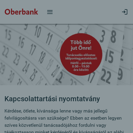
Kapcsolattartási nyomtatvány
Kérdése, ötlete, kívánsága lenne vagy más jellegű
felvilágosításra van szüksége? Ebben az esetben legyen
szíves közvetlenül tanácsadójához fordulni vagy
tájékoztasson minket kérdéséről és kívánságáról az alábi