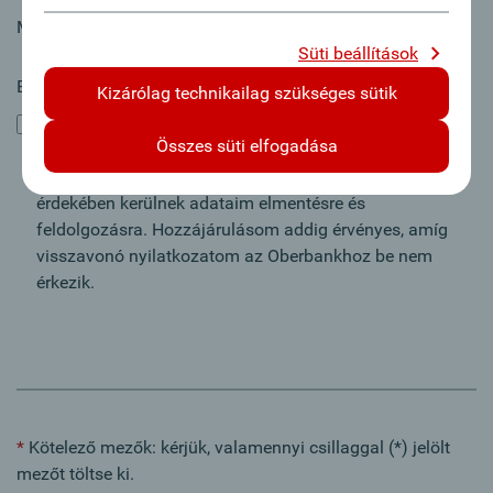
Mellékelt adatok
Süti beállítások
Beleegyezés
*
Kizárólag technikailag szükséges sütik
Beleegyezem, hogy az Oberbank saját ügyemben
Összes süti elfogadása
felvegye velem a kapcsolatot. Kifejezetten hozzájárulok
adataim elektronikus tárolásához. Ügyem intézése
érdekében kerülnek adataim elmentésre és
feldolgozásra. Hozzájárulásom addig érvényes, amíg
visszavonó nyilatkozatom az Oberbankhoz be nem
érkezik.
*
Kötelező mezők: kérjük, valamennyi csillaggal (*) jelölt
mezőt töltse ki.