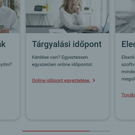
ák
Tárgyalási időpont
Ele
Kérdése van? Egyeztessen
Ebanki
yitni?
egyszerűen online időpontot.
szoft
minden
megold
Online időpont egyeztetése.
Továb