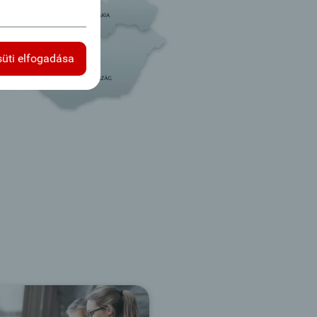
süti elfogadása
Fiókkereső