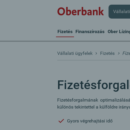
Vállalat
Fizetés
Finanszírozás
Ober Lízin
Vállalati ügyfelek
Fizetés
Fiz
Fizetésforga
Fizetésforgalmának optimalizálásáva
különös tekintettel a külföldre irány
Gyors végrehajtási idő