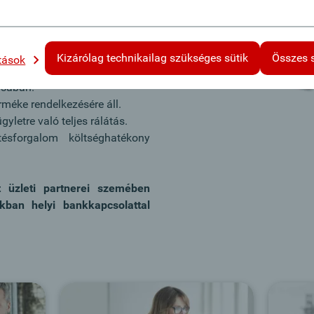
ns.
ank ausztriai, csehországi,
Kizárólag technikailag szükséges sütik
Összes 
ítások
agyarországi fiókjai között a
ásában.
méke rendelkezésére áll.
yletre való teljes rálátás.
tésforgalom költséghatékony
t üzleti partnerei szemében
kban helyi bankkapcsolattal