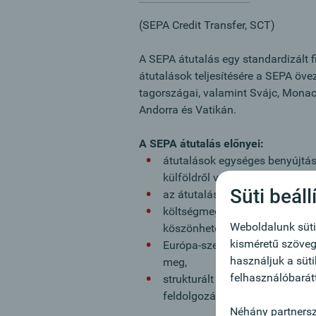
(SEPA Credit Transfer, SCT)
A SEPA átutalás egy standardizált f
átutalások teljesítésére a SEPA öve
tagországai, valamint Svájc, Monaco
Andorra és Vatikán.
A SEPA átutalás előnyei:
átutalások egységes benyújtása
külföldről van-e szó,
Süti beáll
az átutalási összeg nagysága 
költségmegtakarítás és bizton
Weboldalunk süti
köszönhetően,
kisméretű szövegf
Európa-szerte alkalmazott azo
használjuk a süti
meg,
felhasználóbarát
strukturált fizetési informáci
feldolgozása.
Néhány partnersz