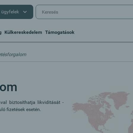
i ügyfelek
g
Külkereskedelem
Támogatások
etésforgalom
lom
l biztosíthatja likviditását -
uló fizetések esetén.