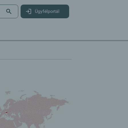
Ügyfélportál