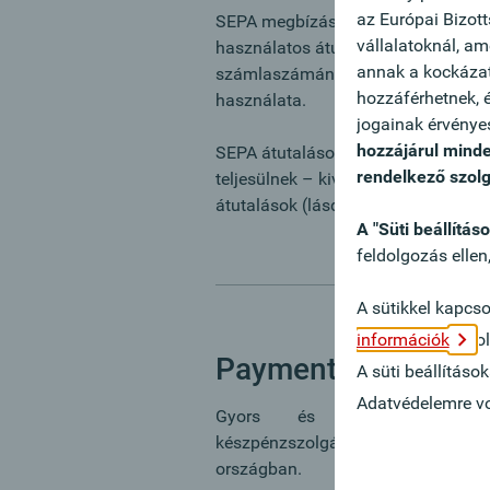
az Európai Bizot
SEPA megbízás beadására elektron
vállalatoknál, a
használatos átutalási megbízás segí
annak a kockázata
számlaszámának megadása, ill. el
hozzáférhetnek, é
használata.
jogainak érvénye
hozzájárul minde
SEPA átutalások az EU és EGK tagor
rendelkező szolg
teljesülnek – kivételt képeznek a 
átutalások (lásd 260/2012. sz. EU r
A "Süti beállítás
feldolgozás ellen
A sütikkel kapcs
információk
ol
Payment Area
A süti beállítás
Adatvédelemre von
Gyors és kedvező számla
készpénzszolgáltatások egy kézb
országban.