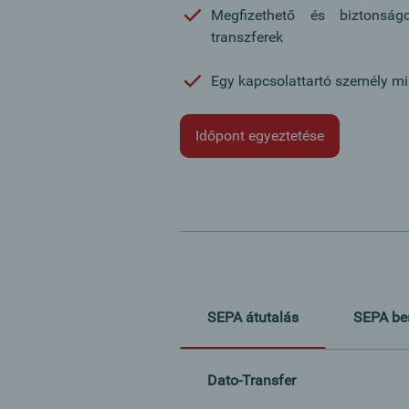
Megfizethető és biztonsá
transzferek
Egy kapcsolattartó személy m
Időpont egyeztetése
SEPA átutalás
SEPA be
Dato-Transfer