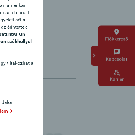
yan amerikai
önösen fennáll
yeleti céllal
az érintettek
kattintva Ön
Fiókkereső
ban székhellyel
Kapcsolat
gy tiltakozhat a
Karrier
dalon.
elem