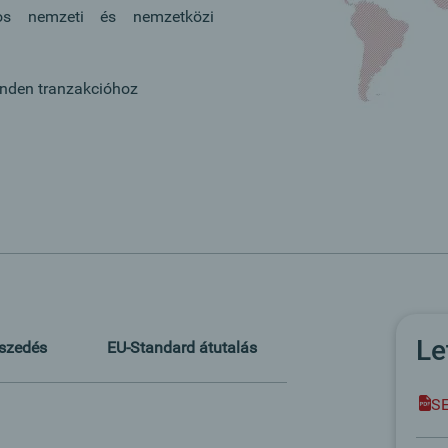
gos nemzeti és nemzetközi
inden tranzakcióhoz
Le
szedés
EU-Standard átutalás
SE