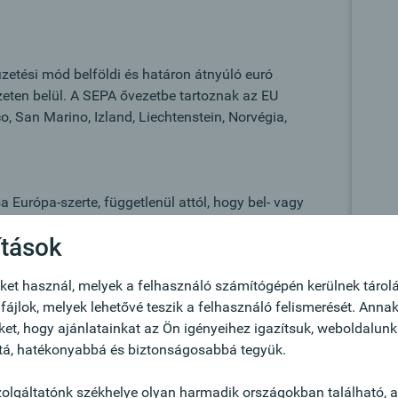
izetési mód belföldi és határon átnyúló euró
zeten belül. A SEPA ővezetbe tartoznak az EU
, San Marino, Izland, Liechtenstein, Norvégia,
 Európa-szerte, függetlenül attól, hogy bel- vagy
ítások
nem esik összegkorlátozás alá,
ság a standardizált európai normáknak
ket használ, melyek a felhasználó számítógépén kerülnek tárolá
ájlok, melyek lehetővé teszik a felhasználó felismerését. Anna
nos bankadatok a racionalizálás lehetőségét nyitják
ket, hogy ajánlatainkat az Ön igényeihez igazítsuk, weboldalunk
tá, hatékonyabbá és biztonságosabbá tegyük.
ók segítségével optimalizálható a számlaadatok
olgáltatónk székhelye olyan harmadik országokban található, 