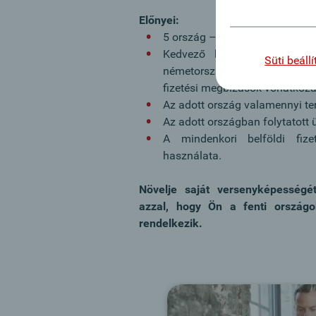
Előnyei:
5 ország – 1 helyi ügyfélrefere
Kedvező kondíciók az Oberb
Süti beáll
németországi, szlovákiai és m
fizetési megbízások vonatkoz
Az adott ország valamennyi ter
Az adott országban folytatott üg
A mindenkori belföldi fize
használata.
Növelje saját versenyképességé
azzal, hogy Ön a fenti országo
rendelkezik.