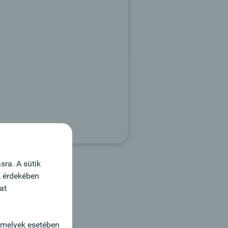
sra. A sütik
k érdekében
at
amelyek esetében