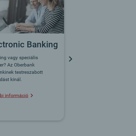
Találja meg gyorsan és
egyszerűen fiókjainkat.
Fiókkeresőhöz
ctronic Banking
ng vagy speciális
ver? Az Oberbank
kinek testreszabott
ást kínál.
bi információ