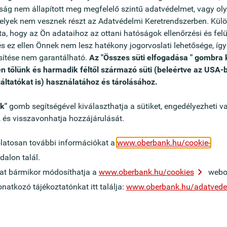
tság nem állapított meg megfelelő szintű adatvédelmet, vagy ol
ikusan vagy papíralapon az adott országban
melyek nem vesznek részt az Adatvédelmi Keretrendszerben. Kül
tségével van lehetőség. Feltétele a címzett IBAN
, hogy az Ön adataihoz az ottani hatóságok ellenőrzési és felüg
ektronikus benyújtás esetén XML adatformátum
s ez ellen Önnek nem lesz hatékony jogorvoslati lehetősége, így 
sítése nem garantálható.
Az "Összes süti elfogadása " gombra 
n tőlünk és harmadik féltől származó süti (beleértve az USA-
szágokon belül a belföldi megbízási díjakon
áltatókat is) használatához és tárolásához.
Svájcba, San Marinóba vagy Monacóba irányuló
endeletet).
ok"
gomb segítségével kiválaszthatja a sütiket, engedélyezheti va
, és visszavonhatja hozzájárulását.
olatosan további információkat a
www.oberbank.hu/cookie-
dalon talál.
okat bármikor módosíthatja a
www.oberbank.hu/cookies
webol
atkozó tájékoztatónkat itt találja:
www.oberbank.hu/adatved
-, fizetésforgalmi és
ől - határokat átívelve, öt